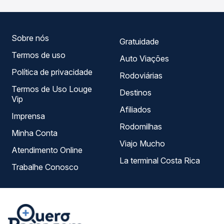
Quero Passagem você compara todas as opções —
empresas, horários, tipos de serviço e preços — em um
só lugar e escolhe a que melhor se encaixa na sua
viagem.
Sobre nós
Gratuidade
Termos de uso
Auto Viações
Política de privacidade
Rodoviárias
Termos de Uso Louge
Destinos
Vip
Afiliados
Imprensa
Rodomilhas
Minha Conta
Viajo Mucho
Atendimento Online
La terminal Costa Rica
Trabalhe Conosco