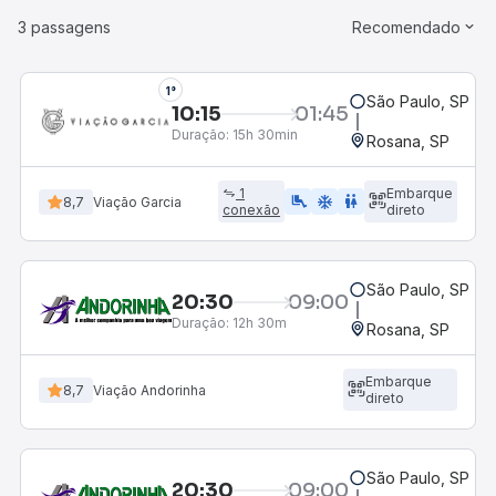
3 passagens
Recomendado
1°
São Paulo, SP - 
10:15
01:45
Duração:
15h 30min
Rosana, SP
1
Embarque
airline_seat_legroom_extra
ac_unit
wc
8,7
Viação Garcia
conexão
direto
São Paulo, SP - 
20:30
09:00
Duração:
12h 30m
Rosana, SP
Embarque
8,7
Viação Andorinha
direto
São Paulo, SP - 
20:30
09:00