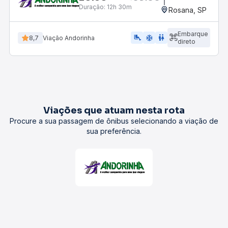
Duração:
12h 30m
Rosana, SP
Embarque
airline_seat_legroom_extra
ac_unit
wc
8,7
Viação Andorinha
direto
Viações que atuam nesta rota
Procure a sua passagem de ônibus selecionando a viação de
sua preferência.