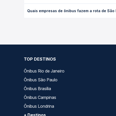
O preço da passagem de ônibus de São Paulo, SP -
Quais empresas de ônibus fazem a rota de São 
poltrona e a antecedência da compra. Na Quero Pa
As viações Cometa operam o trecho de São Paulo, 
todas as opções — empresas, horários, tipos de se
TOP DESTINOS
Ônibus Rio de Janeiro
Ônibus São Paulo
Ônibus Brasília
Ônibus Campinas
Ônibus Londrina
+ Destinos