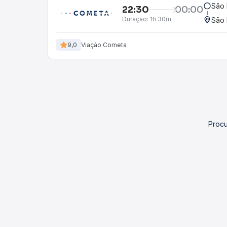
São 
22:30
00:00
Duração:
1h 30m
São 
9,0
Viação Cometa
Procu