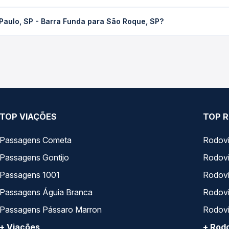
 Barra Funda para São Roque, SP custa em média R$ 35,37 e varia 
Paulo, SP - Barra Funda para São Roque, SP?
ssagem você compara os preços de todas as viações em tempo real 
SP - Barra Funda para São Roque, SP, com horários variados ao 
rviço e preços — em um só lugar e escolhe a que melhor se encaix
TOP VIAÇÕES
TOP R
Passagens Cometa
Rodovi
Passagens Gontijo
Rodovi
Passagens 1001
Rodoviá
Passagens Águia Branca
Rodoviá
Passagens Pássaro Marron
Rodovi
+ Viações
+ Rodo