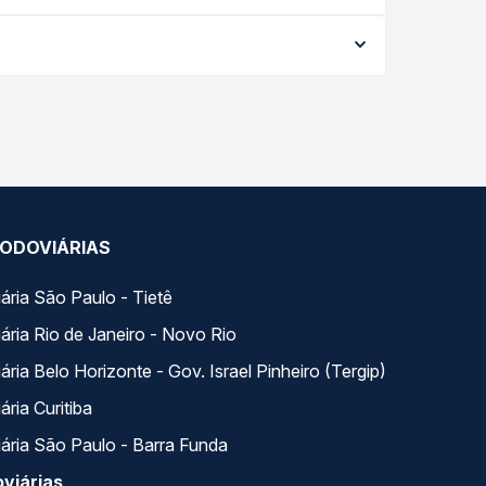
conforme a data da viagem, a empresa, o tipo de
e garante a melhor oferta para o seu roteiro.
longo do dia. Na Quero Passagem você compara
a na sua viagem.
ODOVIÁRIAS
ária São Paulo - Tietê
ária Rio de Janeiro - Novo Rio
ria Belo Horizonte - Gov. Israel Pinheiro (Tergip)
ria Curitiba
ária São Paulo - Barra Funda
viárias