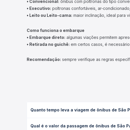
• Convencional:
ônibus com poltronas do tipo conve
• Executivo:
poltronas confortáveis, ar-condicionado,
• Leito ou Leito-cama:
maior inclinação, ideal para 
Como funciona o embarque
• Embarque direto:
algumas viações permitem apresen
• Retirada no guichê:
em certos casos, é necessário r
Recomendação:
sempre verifique as regras específ
Quanto tempo leva a viagem de ônibus de São P
A viagem de ônibus de São Paulo, SP - Barra Funda
Qual é o valor da passagem de ônibus de São P
executivo ou leito) e as condições de tráfego. Na