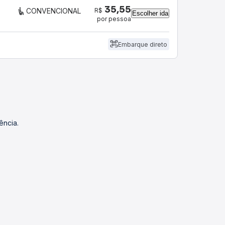
35,55
R$
CONVENCIONAL
Escolher ida
por pessoa
Embarque direto
ência.