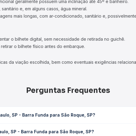
ncional geralmente possuem uma inclinação até 45º e banheiro.
 sanitário e, em alguns casos, água mineral.
viagens mais longas, com ar-condicionado, sanitário e, possivelmente
tar o bilhete digital, sem necessidade de retirada no guichê.
etirar o bilhete físico antes do embarque.
icas da viação escolhida, bem como eventuais exigências relaciona
Perguntas Frequentes
aulo, SP - Barra Funda para São Roque, SP?
 para São Roque, SP leva em média 1h 40min, podendo variar confo
aulo, SP - Barra Funda para São Roque, SP?
 Quero Passagem você consulta os horários disponíveis e vê a dur