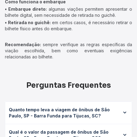
Como funciona o embarque
• Embarque direto:
algumas viações permitem apresentar o
bilhete digital, sem necessidade de retirada no guichê.
• Retirada no guichê:
em certos casos, é necessário retirar o
bilhete físico antes do embarque.
Recomendação:
sempre verifique as regras específicas da
viação escolhida, bem como eventuais exigências
relacionadas ao bilhete.
Perguntas Frequentes
Quanto tempo leva a viagem de ônibus de São
Paulo, SP - Barra Funda para Tijucas, SC?
A viagem de ônibus de São Paulo, SP - Barra Funda para
Qual é o valor da passagem de ônibus de São
Tijucas, SC leva em média 13h 50min, podendo variar