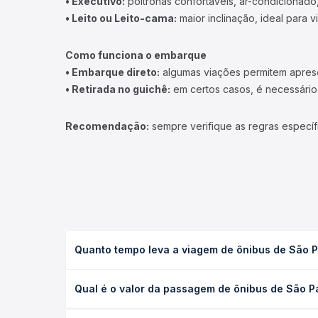
• Executivo:
poltronas confortáveis, ar-condicionado,
• Leito ou Leito-cama:
maior inclinação, ideal para 
Como funciona o embarque
• Embarque direto:
algumas viações permitem apresen
• Retirada no guichê:
em certos casos, é necessário r
Recomendação:
sempre verifique as regras específ
Quanto tempo leva a viagem de ônibus de São P
A viagem de ônibus de São Paulo, SP - Barra Funda
Qual é o valor da passagem de ônibus de São P
executivo ou leito) e as condições de tráfego. Na
O preço da passagem de ônibus de São Paulo, SP -