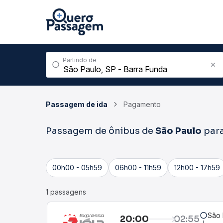
Partindo de
Passagem de ida
Pagamento
Passagem de ônibus de
São Paulo
par
00h00 - 05h59
06h00 - 11h59
12h00 - 17h59
1 passagens
São 
20:00
02:55