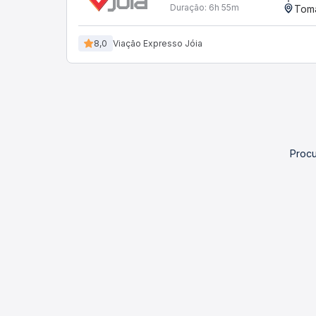
Duração:
6h 55m
Toma
8,0
Viação Expresso Jóia
Procu