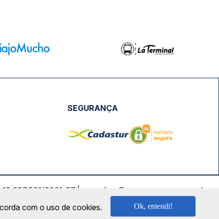
SEGURANÇA
NPJ: 18.087.991/0001-57 | saconibus@queropassagem.com.br
Ok, entendi!
oncorda com o uso de cookies.