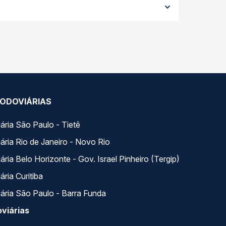
e garante a melhor oferta para o seu roteiro.
s ao longo do dia. Na Quero Passagem você compara
a na sua viagem.
ODOVIÁRIAS
ária São Paulo - Tietê
ária Rio de Janeiro - Novo Rio
ria Belo Horizonte - Gov. Israel Pinheiro (Tergip)
ria Curitiba
ária São Paulo - Barra Funda
viárias