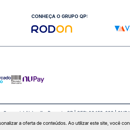
CONHEÇA O GRUPO QP:
ro Comercial Alphaville, Barueri - SP | CEP: 06453-038 | C
Copyright 2026 © QueroPassagem.com.br
sonalizar a oferta de conteúdos. Ao utilizar este site, você c