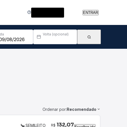
Central de Ajuda
ENTRAR
Ida
Volta (opcional)
Ordenar por:
Recomendado
132,07
R$
SEMILEITO
Escolher ida