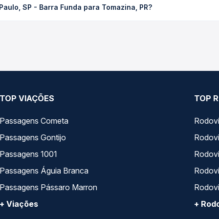
Paulo, SP - Barra Funda para Tomazina, PR?
ssagem você compara os preços de todas as viações em tempo real 
Paulo, SP - Barra Funda para Tomazina, PR, com horários variado
rviço e preços — em um só lugar e escolhe a que melhor se encaix
TOP VIAÇÕES
TOP R
Passagens Cometa
Rodovi
Passagens Gontijo
Rodovi
Passagens 1001
Rodoviá
Passagens Águia Branca
Rodoviá
Passagens Pássaro Marron
Rodovi
+ Viações
+ Rodo