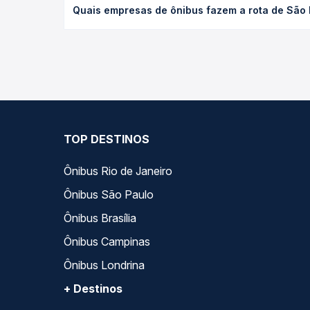
Quais empresas de ônibus fazem a rota de São 
poltrona e a antecedência da compra. Na Quero Pa
As viações Expresso Jóia operam o trecho de São 
todas as opções — empresas, horários, tipos de se
TOP DESTINOS
Ônibus Rio de Janeiro
Ônibus São Paulo
Ônibus Brasília
Ônibus Campinas
Ônibus Londrina
+ Destinos