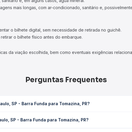
 sanitário e, em alguns casos, água mineral.
viagens mais longas, com ar-condicionado, sanitário e, possivelmente
tar o bilhete digital, sem necessidade de retirada no guichê.
etirar o bilhete físico antes do embarque.
icas da viação escolhida, bem como eventuais exigências relaciona
Perguntas Frequentes
aulo, SP - Barra Funda para Tomazina, PR?
 para Tomazina, PR leva em média 6h 55min, podendo variar confor
aulo, SP - Barra Funda para Tomazina, PR?
 Quero Passagem você consulta os horários disponíveis e vê a dur
 Barra Funda para Tomazina, PR custa em média R$ 132,07 e varia 