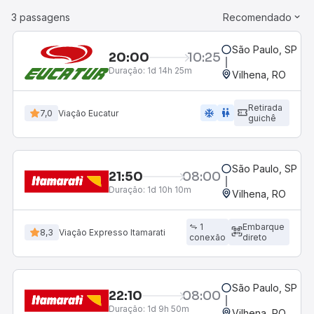
3 passagens
Recomendado
São Paulo, SP - 
20:00
10:25
Duração:
1d 14h 25m
Vilhena, RO
Retirada
ac_unit
wc
7,0
Viação Eucatur
guichê
São Paulo, SP - 
21:50
08:00
Duração:
1d 10h 10m
Vilhena, RO
1
Embarque
8,3
Viação Expresso Itamarati
conexão
direto
São Paulo, SP - 
22:10
08:00
Duração:
1d 9h 50m
Vilhena, RO