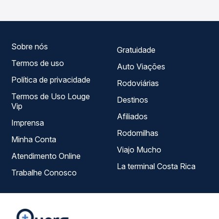
Passagem você compara todas as opções — empresas,
horários, tipos de serviço e preços — em um só lugar e
escolhe a que melhor se encaixa na sua viagem.
Sobre nós
Gratuidade
Termos de uso
Auto Viações
Política de privacidade
Rodoviárias
Termos de Uso Louge
Destinos
Vip
Afiliados
Imprensa
Rodomilhas
Minha Conta
Viajo Mucho
Atendimento Online
La terminal Costa Rica
Trabalhe Conosco