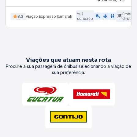
1
Embarq
airline_seat_legroom_extra
ac_unit
wc
8,3
Viação Expresso Itamarati
conexão
direto
Viações que atuam nesta rota
Procure a sua passagem de ônibus selecionando a viação de
sua preferência.