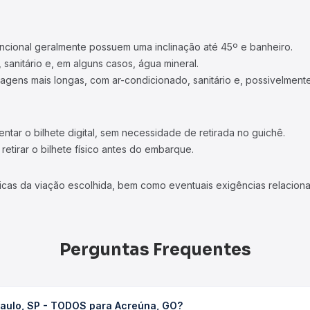
TOP VIAÇÕES
TOP R
Passagens Cometa
Rodovi
Passagens Gontijo
Rodovi
Passagens 1001
Rodoviá
Passagens Águia Branca
Rodoviá
Passagens Pássaro Marron
Rodovi
+ Viações
+ Rodo