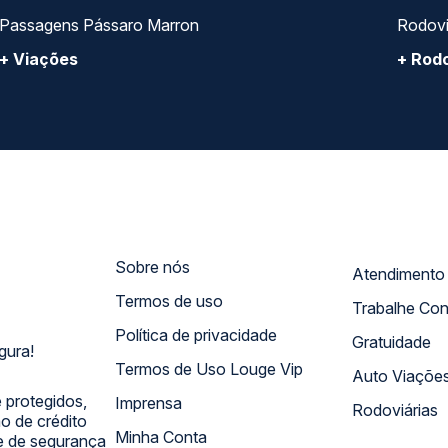
ro Comercial Alphaville, Barueri - SP | CEP: 06453-038 | C
Copyright 2026 © QueroPassagem.com.br