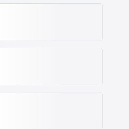
 escolhido. Consulte a estimativa ao selecionar sua
ualizados no momento da compra, pois podem sofrer
, água mineral.