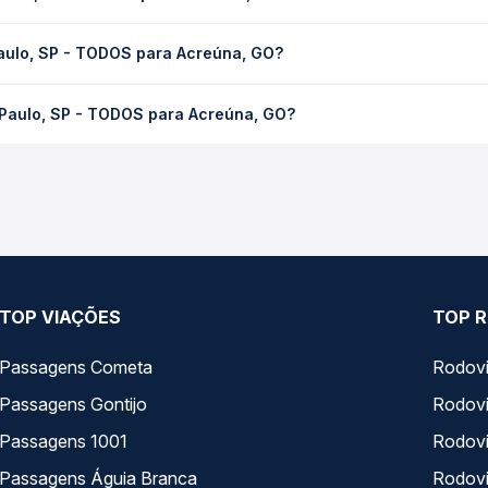
Sobre nós
Termos de uso
Trabalhe Co
Política de privacidade
Gratuidade
gura!
Termos de Uso Louge Vip
Auto Viaçõe
 protegidos,
Imprensa
Rodoviárias
 de crédito
Minha Conta
 e de segurança
CONHEÇA O GRUPO QP: