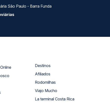
SEGURANÇA
NPJ: 18.087.991/0001-57 | saconibus@queropassagem.com.br