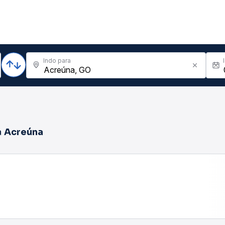
Indo para
a
Acreúna
Não encontramos passagens para a data deseja