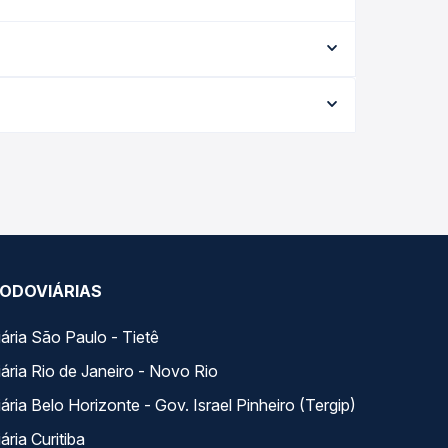
Destinos
Atendimento Online
Afiliados
nosco
Rodomilhas
Viajo Mucho
s
La terminal Costa Rica