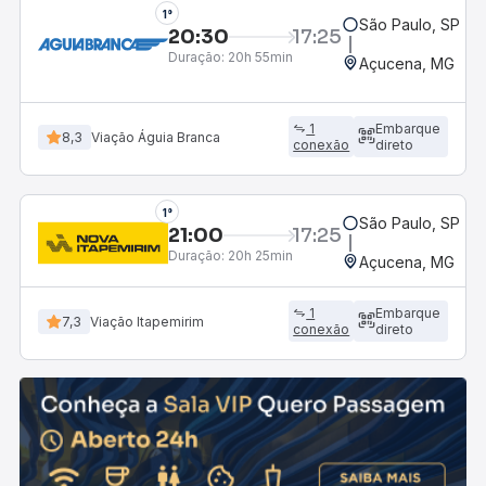
1°
São Paulo, SP - R
20:30
17:25
Duração:
20h 55min
Açucena, MG
1
Embarque
8,3
Viação Águia Branca
conexão
direto
1°
São Paulo, SP - R
21:00
17:25
Duração:
20h 25min
Açucena, MG
1
Embarque
7,3
Viação Itapemirim
conexão
direto