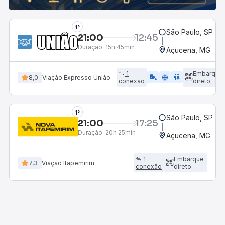
1°
São Paulo, SP - R
21:00
12:45
Duração:
15h 45min
Açucena, MG
1
Embarque
airline_seat_legroom_extra
ac_unit
wc
8,0
Viação Expresso União
conexão
direto
1°
São Paulo, SP - R
21:00
17:25
Duração:
20h 25min
Açucena, MG
1
Embarque
7,3
Viação Itapemirim
conexão
direto