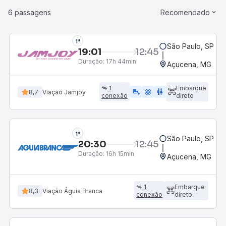
6 passagens
Recomendado
1°
São Paulo, SP - R
19:01
12:45
Duração:
17h 44min
Açucena, MG
1
Embarque
airline_seat_legroom_extra
ac_unit
WC
8,7
Viação Jamjoy
conexão
direto
1°
São Paulo, SP - R
20:30
12:45
Duração:
16h 15min
Açucena, MG
1
Embarque
8,3
Viação Águia Branca
conexão
direto