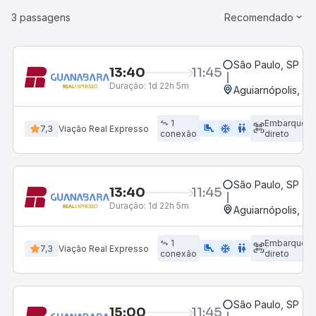
3 passagens
Recomendado
São Paulo, SP - R
13:40
11:45
Duração:
1d 22h 5m
Aguiarnópolis, T
1
Embarque
airline_seat_legroom_extra
ac_unit
WC
7,3
Viação Real Expresso
conexão
direto
São Paulo, SP - R
13:40
11:45
Duração:
1d 22h 5m
Aguiarnópolis, T
1
Embarque
airline_seat_legroom_extra
ac_unit
WC
7,3
Viação Real Expresso
conexão
direto
São Paulo, SP - R
15:00
11:45