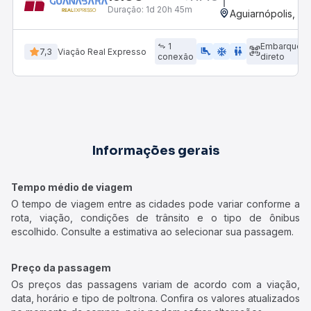
Duração:
1d 20h 45m
Aguiarnópolis, T
1
Embarque
airline_seat_legroom_extra
ac_unit
WC
7,3
Viação Real Expresso
conexão
direto
Informações gerais
Tempo médio de viagem
O tempo de viagem entre as cidades pode variar conforme a
rota, viação, condições de trânsito e o tipo de ônibus
escolhido. Consulte a estimativa ao selecionar sua passagem.
Preço da passagem
Os preços das passagens variam de acordo com a viação,
data, horário e tipo de poltrona. Confira os valores atualizados