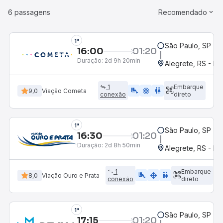
6 passagens
Recomendado
1°
São Paulo, SP - R
16:00
01:20
Duração:
2d 9h 20min
Alegrete, RS - Ro
1
Embarque
airline_seat_legroom_extra
ac_unit
wc
9,0
Viação Cometa
conexão
direto
1°
São Paulo, SP - R
16:30
01:20
Duração:
2d 8h 50min
Alegrete, RS - Ro
1
Embarque
airline_seat_legroom_extra
ac_unit
WC
8,0
Viação Ouro e Prata
conexão
direto
1°
São Paulo, SP - R
17:15
01:20