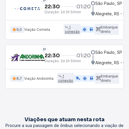
1°
São Paulo, SP - R
22:30
01:20
Duração:
2d 2h 50min
Alegrete, RS - Ro
1
Embarque
ac_unit
wc
9,0
Viação Cometa
conexão
direto
1°
São Paulo, SP - R
22:30
01:20
Duração:
2d 2h 50min
Alegrete, RS - Ro
1
Embarque
airline_seat_legroom_extra
ac_unit
wc
8,7
Viação Andorinha
conexão
direto
Viações que atuam nesta rota
Procure a sua passagem de ônibus selecionando a viação de