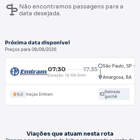
Não encontramos passagens para a
data desejada.
Próxima data disponível
Preços para 08/08/2026
São Paulo, SP - R
07:30
17:35
Duração:
1d 10h 5min
Amargosa, BA
Retirada
6,0
Viação Emtram
guichê
Viações que atuam nesta rota