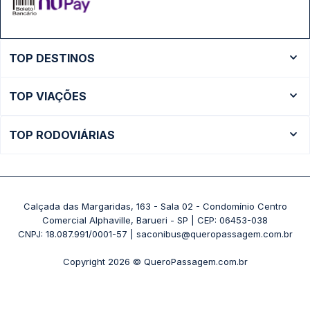
TOP DESTINOS
Ônibus Rio de Janeiro
TOP VIAÇÕES
Ônibus São Paulo
Passagens Cometa
Ônibus Brasília
TOP RODOVIÁRIAS
Passagens Gontijo
Ônibus Campinas
Rodoviária São Paulo - Tietê
Passagens 1001
Ônibus Londrina
Rodoviária Rio de Janeiro - Novo Rio
Passagens Águia Branca
+ Destinos
Rodoviária Belo Horizonte - Gov. Israel Pinheiro (Tergip)
Calçada das Margaridas, 163 - Sala 02 - Condomínio Centro
Passagens Pássaro Marron
Comercial Alphaville, Barueri - SP | CEP: 06453-038
Rodoviária Curitiba
+ Viações
CNPJ: 18.087.991/0001-57 | saconibus@queropassagem.com.br
Rodoviária São Paulo - Barra Funda
Copyright 2026 © QueroPassagem.com.br
+ Rodoviárias