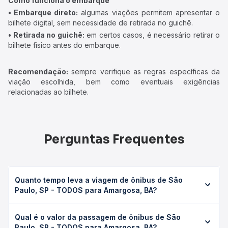
Como funciona o embarque
• Embarque direto:
algumas viações permitem apresentar o
bilhete digital, sem necessidade de retirada no guichê.
• Retirada no guichê:
em certos casos, é necessário retirar o
bilhete físico antes do embarque.
Recomendação:
sempre verifique as regras específicas da
viação escolhida, bem como eventuais exigências
relacionadas ao bilhete.
Perguntas Frequentes
Quanto tempo leva a viagem de ônibus de São
Paulo, SP - TODOS para Amargosa, BA?
A viagem de ônibus de São Paulo, SP - TODOS para
Qual é o valor da passagem de ônibus de São
Amargosa, BA leva em média 33h 55min, podendo variar
Paulo, SP - TODOS para Amargosa, BA?