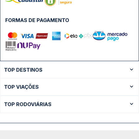
FORMAS DE PAGAMENTO
TOP DESTINOS
Ônibus Rio de Janeiro
TOP VIAÇÕES
Ônibus São Paulo
Passagens Cometa
Ônibus Brasília
TOP RODOVIÁRIAS
Passagens Gontijo
Ônibus Campinas
Rodoviária São Paulo - Tietê
Passagens 1001
Ônibus Londrina
Rodoviária Rio de Janeiro - Novo Rio
Passagens Águia Branca
+ Destinos
Rodoviária Belo Horizonte - Gov. Israel Pinheiro (Tergip)
Calçada das Margaridas, 163 - Sala 02 - Condomínio Centro
Passagens Pássaro Marron