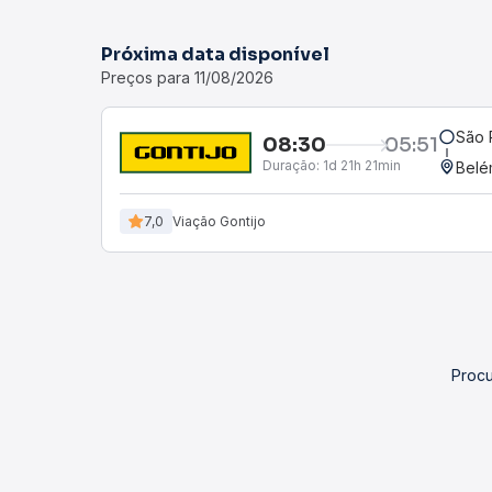
Próxima data disponível
Preços para 11/08/2026
São 
08:30
05:51
Duração:
1d 21h 21min
Belé
7,0
Viação Gontijo
Procu