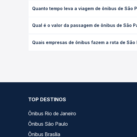
Quanto tempo leva a viagem de ônibus de São 
A viagem de ônibus de São Paulo, SP - TODOS para
Qual é o valor da passagem de ônibus de São P
(convencional, executivo ou leito) e as condições
desejada.
O preço da passagem de ônibus de São Paulo, SP 
Quais empresas de ônibus fazem a rota de São
empresa, o tipo de poltrona e a antecedência da 
para o seu roteiro.
As viações Gontijo operam o trecho de São Paulo,
você compara todas as opções — empresas, horário
TOP DESTINOS
Ônibus Rio de Janeiro
Ônibus São Paulo
Ônibus Brasília