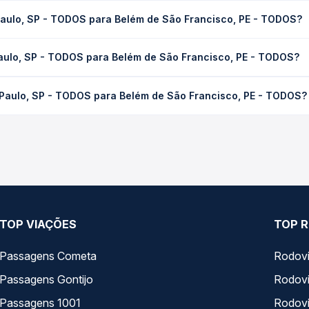
Paulo, SP - TODOS para Belém de São Francisco, PE - TODOS?
 Belém de São Francisco, PE - TODOS leva em média 45h 21min, po
aulo, SP - TODOS para Belém de São Francisco, PE - TODOS?
 de tráfego. Na Quero Passagem você consulta os horários disponív
- TODOS para Belém de São Francisco, PE - TODOS custa em média 
 Paulo, SP - TODOS para Belém de São Francisco, PE - TODOS?
compra. Na Quero Passagem você compara os preços de todas as vi
 SP - TODOS para Belém de São Francisco, PE - TODOS, com horári
s, tipos de serviço e preços — em um só lugar e escolhe a que me
TOP VIAÇÕES
TOP R
Passagens Cometa
Rodovi
Passagens Gontijo
Rodovi
Passagens 1001
Rodoviá