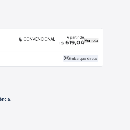
A partir de
CONVENCIONAL
Ver rota
619,04
R$
Embarque direto
ência.