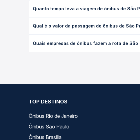
Quanto tempo leva a viagem de ônibus de São 
A viagem de ônibus de São Paulo, SP - TODOS para
Qual é o valor da passagem de ônibus de São P
executivo ou leito) e as condições de tráfego. Na
O preço da passagem de ônibus de São Paulo, SP -
Quais empresas de ônibus fazem a rota de São
poltrona e a antecedência da compra. Na Quero Pa
As viações Emtram operam o trecho de São Paulo,
as opções — empresas, horários, tipos de serviço 
TOP DESTINOS
Ônibus Rio de Janeiro
Ônibus São Paulo
Ônibus Brasília