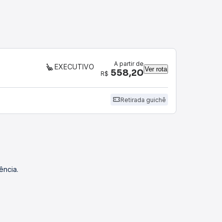
A partir de
EXECUTIVO
Ver rota
558,20
R$
Retirada guichê
ência.