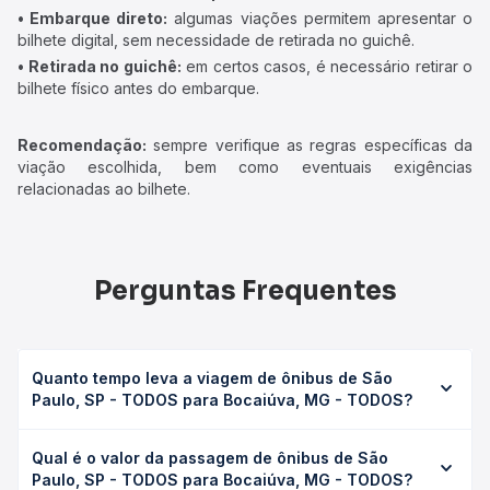
• Embarque direto:
algumas viações permitem apresentar o
bilhete digital, sem necessidade de retirada no guichê.
• Retirada no guichê:
em certos casos, é necessário retirar o
bilhete físico antes do embarque.
Recomendação:
sempre verifique as regras específicas da
viação escolhida, bem como eventuais exigências
relacionadas ao bilhete.
Perguntas Frequentes
Quanto tempo leva a viagem de ônibus de São
Paulo, SP - TODOS para Bocaiúva, MG - TODOS?
A viagem de ônibus de São Paulo, SP - TODOS para
Qual é o valor da passagem de ônibus de São
Bocaiúva, MG - TODOS leva em média 19h 21min,
Paulo, SP - TODOS para Bocaiúva, MG - TODOS?
podendo variar conforme a viação, o tipo de serviço