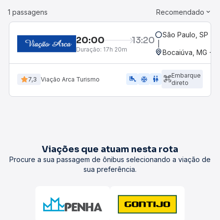
1 passagens
Recomendado
São Paulo, SP - R
20:00
13:20
Duração:
17h 20m
Bocaiúva, MG - R
Embarque
airline_seat_legroom_extra
ac_unit
WC
7,3
Viação Arca Turismo
direto
Viações que atuam nesta rota
Procure a sua passagem de ônibus selecionando a viação de
sua preferência.