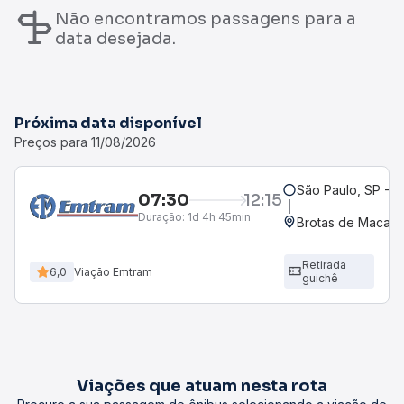
Não encontramos passagens para a
data desejada.
Próxima data disponível
Preços para 11/08/2026
São Paulo, SP - R
07:30
12:15
Duração:
1d 4h 45min
Brotas de Macaúb
Retirada
6,0
Viação Emtram
guichê
Viações que atuam nesta rota