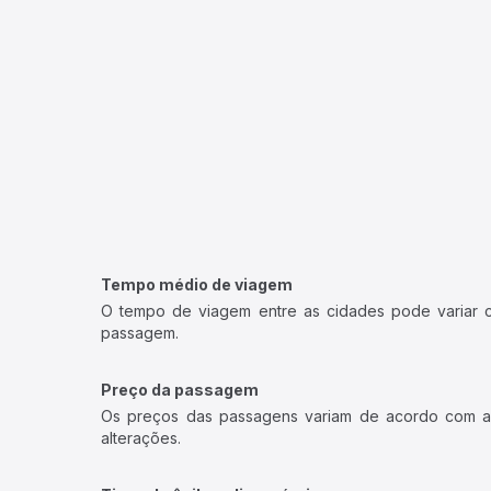
Os preços das passagens variam de acordo com a v
alterações.
Tipos de ônibus disponíveis
• Convencional:
ônibus com poltronas do tipo conve
• Executivo:
poltronas confortáveis, ar-condicionado,
• Leito ou Leito-cama:
maior inclinação, ideal para 
Como funciona o embarque
• Embarque direto:
algumas viações permitem apresen
• Retirada no guichê:
em certos casos, é necessário r
Recomendação:
sempre verifique as regras específ