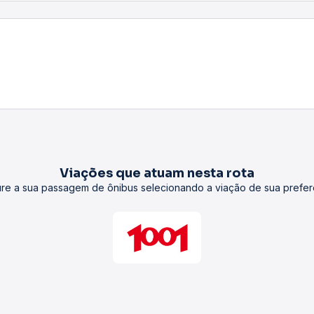
Rodoviárias
Terminais rodoviários que atuam nesta rota.
São Paulo - Tietê
Cachoeiras de Macacu - Rodoviária
Informações gerais
forme a rota, viação, condições de trânsito e o tipo de ônibus