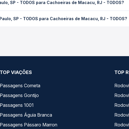
Passagens Águia Branca
Rodoviá
Passagens Pássaro Marron
Rodovi
+ Viações
+ Rodo
Sobre nós
Termos de uso
Trabalhe Co
Política de privacidade
Gratuidade
gura!
Termos de Uso Louge Vip
Auto Viaçõe
 protegidos,
Imprensa
Rodoviárias