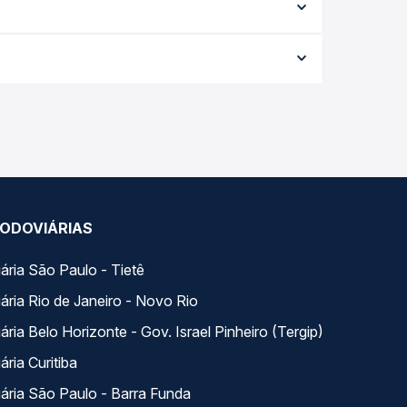
ria Curitiba
ária São Paulo - Barra Funda
viárias
Destinos
Atendimento Online
Afiliados
nosco
Rodomilhas
Viajo Mucho
s
La terminal Costa Rica