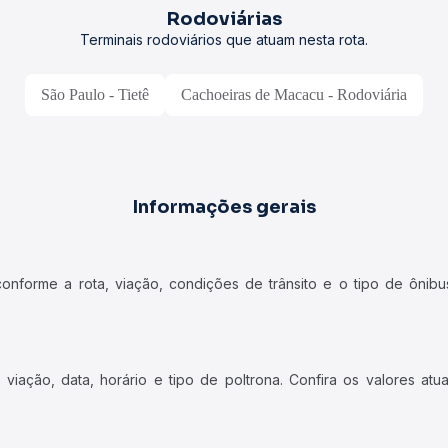
iação, data, horário e tipo de poltrona. Confira os valores at
ncional geralmente possuem uma inclinação até 45º e banheiro.
 sanitário e, em alguns casos, água mineral.
viagens mais longas, com ar-condicionado, sanitário e, possivelmente
tar o bilhete digital, sem necessidade de retirada no guichê.
etirar o bilhete físico antes do embarque.
icas da viação escolhida, bem como eventuais exigências relaciona
Perguntas Frequentes