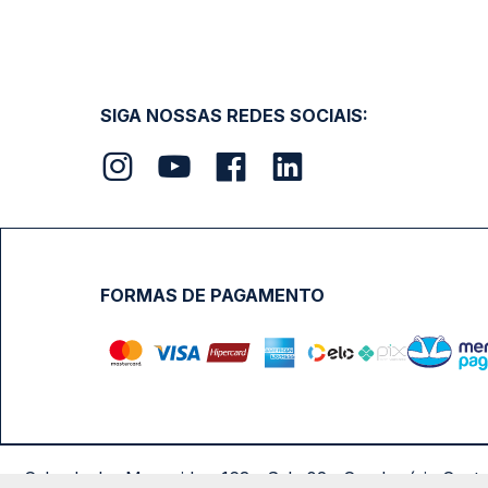
Calçada das Margaridas, 163 - Sala 02 - Condomínio Cent