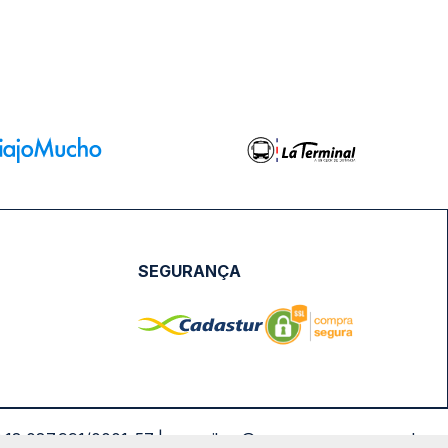
NPJ: 18.087.991/0001-57 | saconibus@queropassagem.com.br