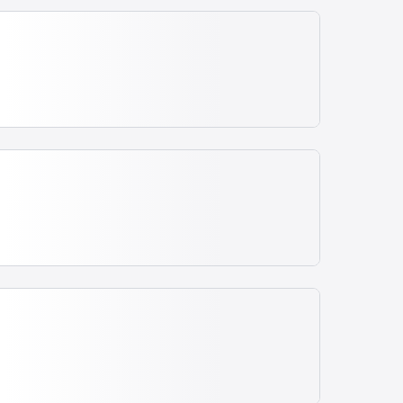
A partir de
SEMILEITO
Ver rota
211,99
R$
Embarque direto
ência.