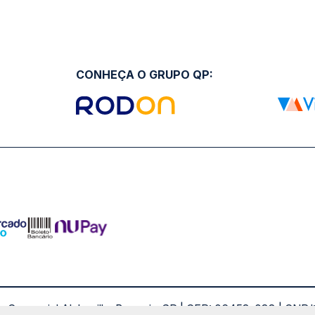
ro Comercial Alphaville, Barueri - SP | CEP: 06453-038 | C
Copyright 2026 © QueroPassagem.com.br