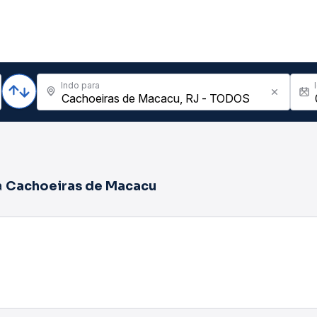
Indo para
a
Cachoeiras de Macacu
Não encontramos passagens para a data deseja