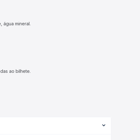
, água mineral.
das ao bilhete.
nforme a viação, o tipo de serviço (convencional,