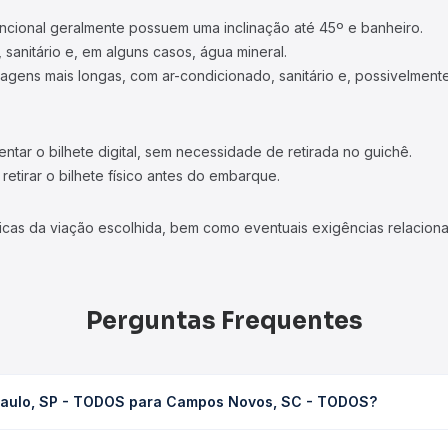
ncional geralmente possuem uma inclinação até 45º e banheiro.
 sanitário e, em alguns casos, água mineral.
viagens mais longas, com ar-condicionado, sanitário e, possivelmente
tar o bilhete digital, sem necessidade de retirada no guichê.
etirar o bilhete físico antes do embarque.
icas da viação escolhida, bem como eventuais exigências relaciona
Perguntas Frequentes
 Paulo, SP - TODOS para Campos Novos, SC - TODOS?
 Campos Novos, SC - TODOS leva em média 14h, podendo variar co