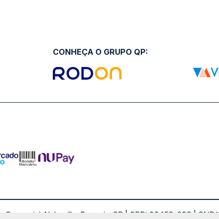
CONHEÇA O GRUPO QP:
ro Comercial Alphaville, Barueri - SP | CEP: 06453-038 | C