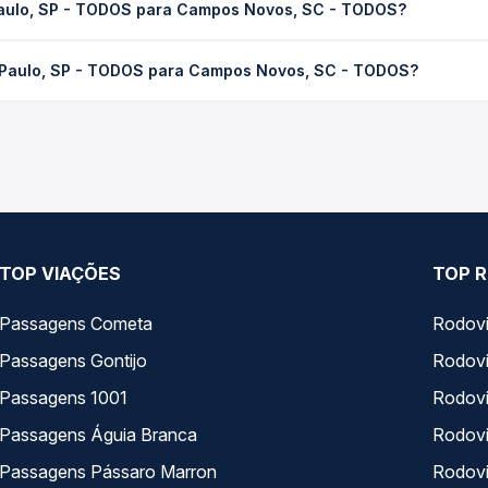
Paulo, SP - TODOS para Campos Novos, SC - TODOS?
 Quero Passagem você consulta os horários disponíveis e vê a dur
- TODOS para Campos Novos, SC - TODOS custa em média R$ 377,3
o Paulo, SP - TODOS para Campos Novos, SC - TODOS?
a Quero Passagem você compara os preços de todas as viações em t
o, SP - TODOS para Campos Novos, SC - TODOS, com horários vari
pos de serviço e preços — em um só lugar e escolhe a que melhor 
TOP VIAÇÕES
TOP R
Passagens Cometa
Rodovi
Passagens Gontijo
Rodovi
Passagens 1001
Rodoviá
Passagens Águia Branca
Rodoviá
Passagens Pássaro Marron
Rodovi