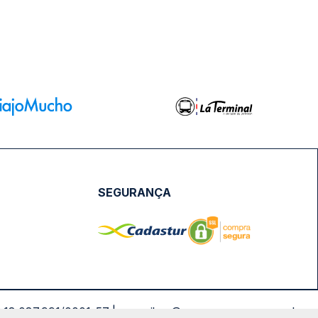
SEGURANÇA
NPJ: 18.087.991/0001-57 | saconibus@queropassagem.com.br