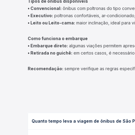
Tipos de ônibus disponíveis
• Convencional:
ônibus com poltronas do tipo conve
• Executivo:
poltronas confortáveis, ar-condicionado,
• Leito ou Leito-cama:
maior inclinação, ideal para 
Como funciona o embarque
• Embarque direto:
algumas viações permitem apresen
• Retirada no guichê:
em certos casos, é necessário r
Recomendação:
sempre verifique as regras específ
Quanto tempo leva a viagem de ônibus de São
A viagem de ônibus de São Paulo, SP - TODOS para