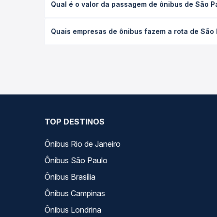
Qual é o valor da passagem de ônibus de São 
executivo ou leito) e as condições de tráfego. Na
O preço da passagem de ônibus de São Paulo, SP 
Quais empresas de ônibus fazem a rota de Sã
o tipo de poltrona e a antecedência da compra. N
roteiro.
As viações Planalto operam o trecho de São Paul
compara todas as opções — empresas, horários, ti
TOP DESTINOS
Ônibus Rio de Janeiro
Ônibus São Paulo
Ônibus Brasília
Ônibus Campinas
Ônibus Londrina