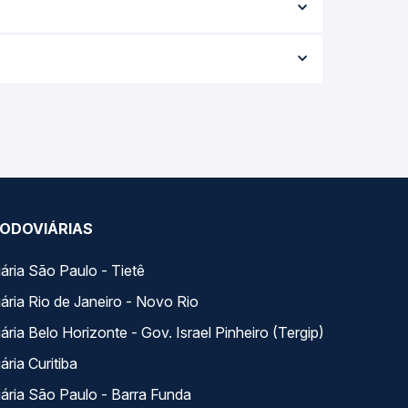
ação exata de cada opção na data desejada.
8 e varia conforme a data da viagem, a empresa,
empo real e garante a melhor oferta para o seu
ados ao longo do dia. Na Quero Passagem você
se encaixa na sua viagem.
ODOVIÁRIAS
ária São Paulo - Tietê
ária Rio de Janeiro - Novo Rio
ria Belo Horizonte - Gov. Israel Pinheiro (Tergip)
ria Curitiba
ária São Paulo - Barra Funda