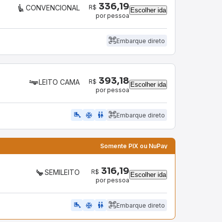
336,19
R$
CONVENCIONAL
Escolher ida
por pessoa
Embarque direto
393,18
R$
LEITO CAMA
Escolher ida
por pessoa
airline_seat_legroom_extra
ac_unit
wc
Embarque direto
Somente PIX ou NuPay
316,19
R$
SEMILEITO
Escolher ida
por pessoa
airline_seat_legroom_extra
ac_unit
WC
Embarque direto