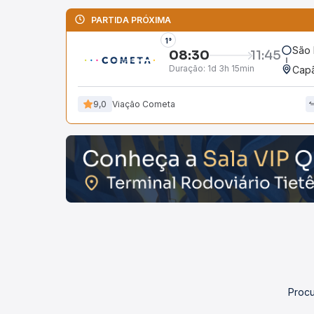
PARTIDA PRÓXIMA
1°
São 
08:30
11:45
Duração:
1d 3h 15min
Capã
9,0
Viação Cometa
Procu