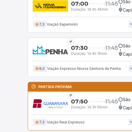
São 
07:00
11:45
Duração:
1d 4h 45min
Capã
7,3
Viação Itapemirim
1°
São 
07:30
11:45
Duração:
1d 4h 15min
Capã
8,0
Viação Expresso Nossa Senhora da Penha
PARTIDA PRÓXIMA
1°
São 
07:50
11:45
Duração:
1d 3h 55min
Capã
7,3
Viação Real Expresso