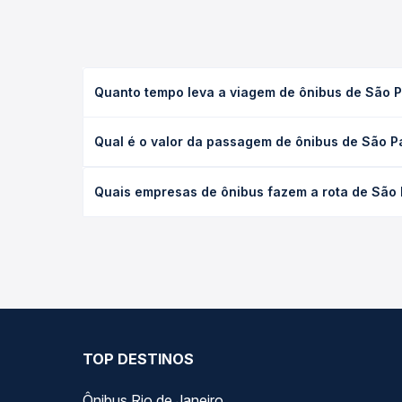
Quanto tempo leva a viagem de ônibus de São 
A viagem de ônibus de São Paulo, SP - TODOS para
Qual é o valor da passagem de ônibus de São 
(convencional, executivo ou leito) e as condições
desejada.
O preço da passagem de ônibus de São Paulo, SP 
Quais empresas de ônibus fazem a rota de São
empresa, o tipo de poltrona e a antecedência da 
para o seu roteiro.
As viações Expresso São José operam o trecho de
Passagem você compara todas as opções — empresas
TOP DESTINOS
Ônibus Rio de Janeiro