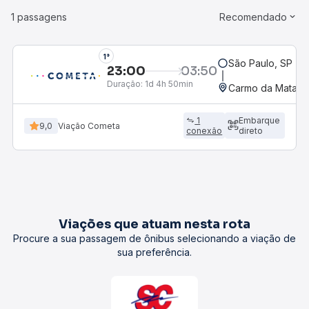
1 passagens
Recomendado
1°
São Paulo, SP - R
23:00
03:50
Duração:
1d 4h 50min
Carmo da Mata, M
1
Embarque
9,0
Viação Cometa
conexão
direto
Viações que atuam nesta rota
Procure a sua passagem de ônibus selecionando a viação de
sua preferência.