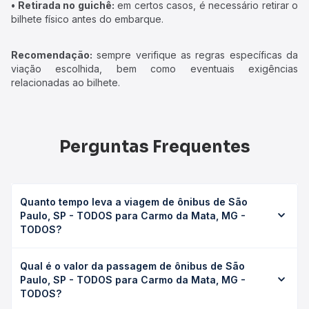
• Retirada no guichê:
em certos casos, é necessário retirar o
bilhete físico antes do embarque.
Recomendação:
sempre verifique as regras específicas da
viação escolhida, bem como eventuais exigências
relacionadas ao bilhete.
Perguntas Frequentes
Quanto tempo leva a viagem de ônibus de São
Paulo, SP - TODOS para Carmo da Mata, MG -
TODOS?
A viagem de ônibus de São Paulo, SP - TODOS para
Qual é o valor da passagem de ônibus de São
Carmo da Mata, MG - TODOS leva em média 7h 19min,
Paulo, SP - TODOS para Carmo da Mata, MG -
podendo variar conforme a viação, o tipo de serviço
TODOS?
(convencional, executivo ou leito) e as condições de