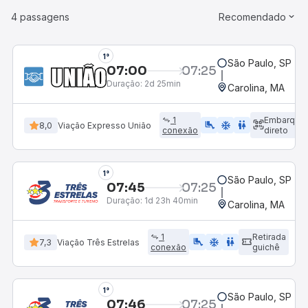
4 passagens
Recomendado
1°
São Paulo, SP - R
07:00
07:25
Duração:
2d 25min
Carolina, MA
1
Embarque
airline_seat_legroom_extra
ac_unit
wc
8,0
Viação Expresso União
conexão
direto
1°
São Paulo, SP - R
07:45
07:25
Duração:
1d 23h 40min
Carolina, MA
1
Retirada
airline_seat_legroom_extra
ac_unit
WC
7,3
Viação Três Estrelas
conexão
guichê
1°
São Paulo, SP - R
07:46
07:25