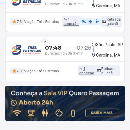
Duração:
1d 23h 39min
Carolina, MA
1
Retirada
airline_seat_legroom_extra
ac_unit
wc
7,3
Viação Três Estrelas
conexão
guichê
1°
São Paulo, SP - R
07:48
07:25
Duração:
1d 23h 37min
Carolina, MA
1
Retirada
7,3
Viação Três Estrelas
conexão
guichê