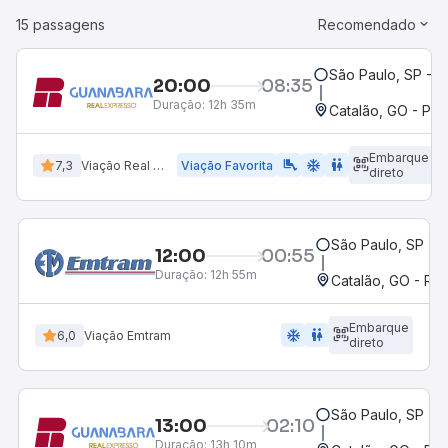
15 passagens
Recomendado
São Paulo, SP - R
20:00
08:35
Duração:
12h 35m
Catalão, GO - Pos
Embarque
airline_seat_legroom_extra
ac_unit
WC
7,3
Viação Real Expresso
Viação Favorita
direto
São Paulo, SP - R
12:00
00:55
Duração:
12h 55m
Catalão, GO - Rod
Embarque
ac_unit
wc
6,0
Viação Emtram
direto
São Paulo, SP - R
13:00
02:10
Duração:
13h 10m