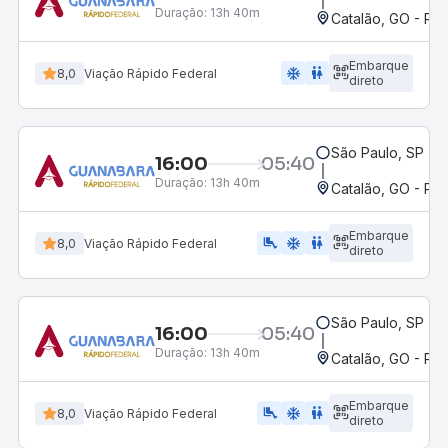
Duração:
13h 40m
Catalão, GO - Po
Embarque
ac_unit
wc
8,0
Viação Rápido Federal
direto
São Paulo, SP - R
16:00
05:40
Duração:
13h 40m
Catalão, GO - Po
Embarque
airline_seat_legroom_extra
ac_unit
wc
8,0
Viação Rápido Federal
direto
São Paulo, SP - R
16:00
05:40
Duração:
13h 40m
Catalão, GO - Po
Embarque
airline_seat_legroom_extra
ac_unit
wc
8,0
Viação Rápido Federal
direto