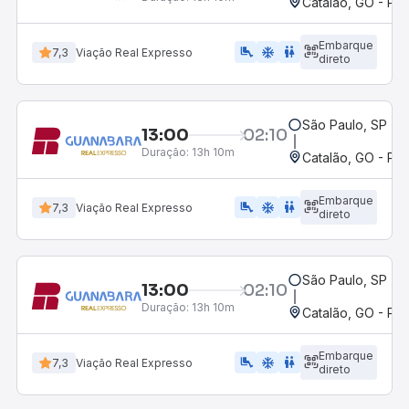
Catalão, GO - Po
Embarque
airline_seat_legroom_extra
ac_unit
WC
7,3
Viação Real Expresso
direto
São Paulo, SP - R
13:00
02:10
Duração:
13h 10m
Catalão, GO - Po
Embarque
airline_seat_legroom_extra
ac_unit
wc
7,3
Viação Real Expresso
direto
São Paulo, SP - R
13:00
02:10
Duração:
13h 10m
Catalão, GO - Po
Embarque
airline_seat_legroom_extra
ac_unit
wc
7,3
Viação Real Expresso
direto