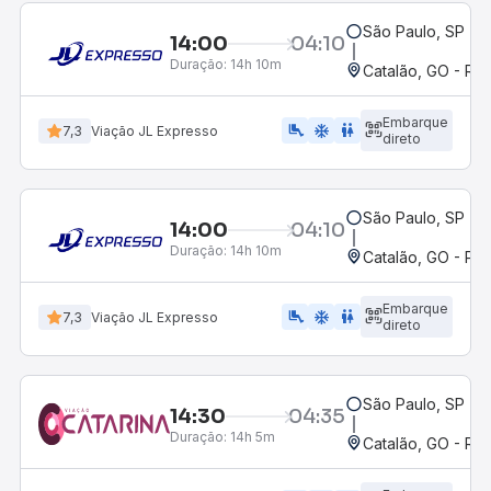
São Paulo, SP - R
14:00
04:10
Duração:
14h 10m
Catalão, GO - Rod
Embarque
airline_seat_legroom_extra
ac_unit
WC
7,3
Viação JL Expresso
direto
São Paulo, SP - R
14:00
04:10
Duração:
14h 10m
Catalão, GO - Po
Embarque
airline_seat_legroom_extra
ac_unit
WC
7,3
Viação JL Expresso
direto
São Paulo, SP - R
14:30
04:35
Duração:
14h 5m
Catalão, GO - Rod