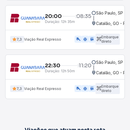
São Paulo, SP - R
20:00
08:35
Duração:
12h 35m
Catalão, GO - Po
Embarque
airline_seat_legroom_extra
ac_unit
wc
7,3
Viação Real Expresso
direto
São Paulo, SP - R
22:30
11:20
Duração:
12h 50m
Catalão, GO - Po
Embarque
airline_seat_legroom_extra
ac_unit
WC
7,3
Viação Real Expresso
direto