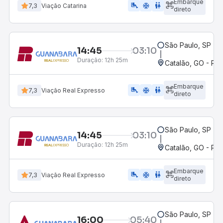
Embarque
airline_seat_legroom_extra
ac_unit
WC
7,3
Viação Catarina
direto
São Paulo, SP - R
14:45
03:10
Duração:
12h 25m
Catalão, GO - Po
Embarque
airline_seat_legroom_extra
ac_unit
wc
7,3
Viação Real Expresso
direto
São Paulo, SP - R
14:45
03:10
Duração:
12h 25m
Catalão, GO - Po
Embarque
airline_seat_legroom_extra
ac_unit
wc
7,3
Viação Real Expresso
direto
São Paulo, SP - R
16:00
05:40