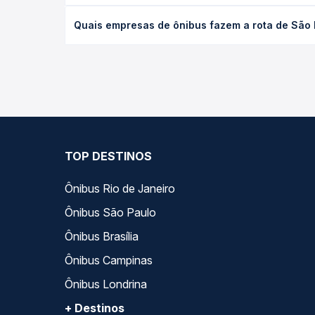
O preço da passagem de ônibus de São Paulo, SP 
Quais empresas de ônibus fazem a rota de São
de poltrona e a antecedência da compra. Na Quero
As viações Catarina, JL Expresso, Emtram, Real E
ao longo do dia. Na Quero Passagem você compara 
encaixa na sua viagem.
TOP DESTINOS
Ônibus Rio de Janeiro
Ônibus São Paulo
Ônibus Brasília
Ônibus Campinas
Ônibus Londrina
+ Destinos