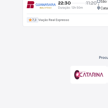
São 
22:30
11:20
Duração:
12h 50m
Cata
7,3
Viação Real Expresso
Procu