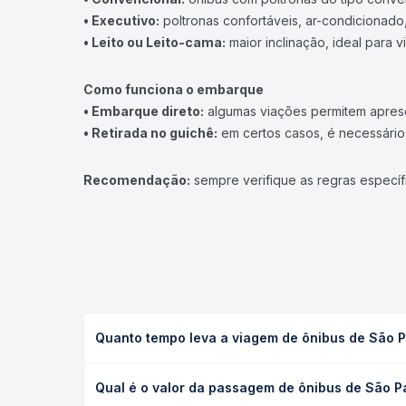
• Executivo:
poltronas confortáveis, ar-condicionado,
• Leito ou Leito-cama:
maior inclinação, ideal para 
Como funciona o embarque
• Embarque direto:
algumas viações permitem apresen
• Retirada no guichê:
em certos casos, é necessário r
Recomendação:
sempre verifique as regras específ
Quanto tempo leva a viagem de ônibus de São 
A viagem de ônibus de São Paulo, SP - TODOS para
Qual é o valor da passagem de ônibus de São 
executivo ou leito) e as condições de tráfego. Na