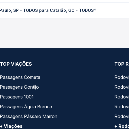
- TODOS para Catalão, GO - TODOS custa em média R$ 293,66 e var
 Paulo, SP - TODOS para Catalão, GO - TODOS?
 Passagem você compara os preços de todas as viações em tempo re
xpresso, Rápido Federal operam o trecho de São Paulo, SP - TODOS
todas as opções — empresas, horários, tipos de serviço e preços
TOP VIAÇÕES
TOP R
Passagens Cometa
Rodovi
Passagens Gontijo
Rodovi
Passagens 1001
Rodoviá
Passagens Águia Branca
Rodoviá
Passagens Pássaro Marron
Rodovi
+ Viações
+ Rodo