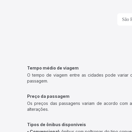
São P
Tempo médio de viagem
O tempo de viagem entre as cidades pode variar con
passagem.
Preço da passagem
Os preços das passagens variam de acordo com a v
alterações.
Tipos de ônibus disponíveis
• Convencional:
ônibus com poltronas do tipo conve