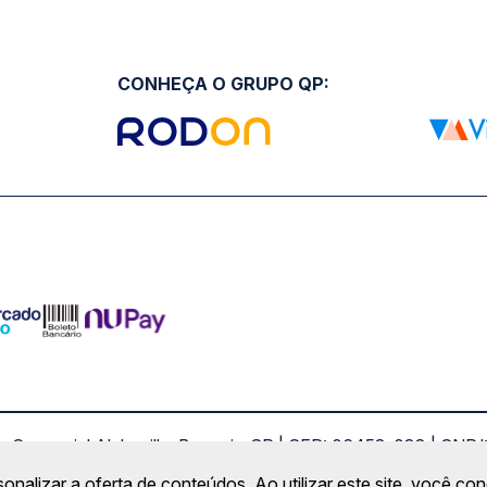
CONHEÇA O GRUPO QP:
ro Comercial Alphaville, Barueri - SP | CEP: 06453-038 | C
Copyright 2026 © QueroPassagem.com.br
sonalizar a oferta de conteúdos. Ao utilizar este site, você c