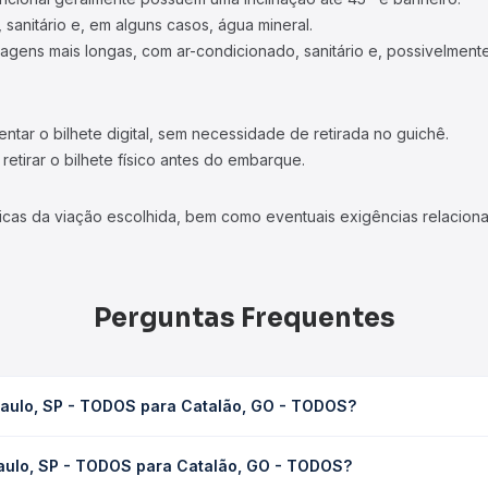
 sanitário e, em alguns casos, água mineral.
viagens mais longas, com ar-condicionado, sanitário e, possivelmente
tar o bilhete digital, sem necessidade de retirada no guichê.
etirar o bilhete físico antes do embarque.
icas da viação escolhida, bem como eventuais exigências relaciona
Perguntas Frequentes
Paulo, SP - TODOS para Catalão, GO - TODOS?
 Catalão, GO - TODOS leva em média 13h 33min, podendo variar con
Paulo, SP - TODOS para Catalão, GO - TODOS?
 Quero Passagem você consulta os horários disponíveis e vê a dur