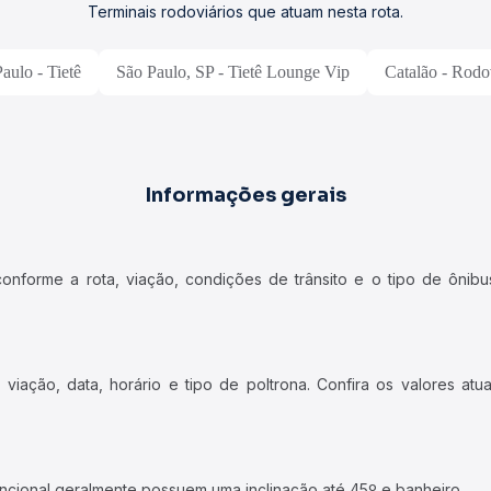
Terminais rodoviários que atuam nesta rota.
aulo - Tietê
São Paulo, SP - Tietê Lounge Vip
Catalão - Rodo
Informações gerais
forme a rota, viação, condições de trânsito e o tipo de ônibus
iação, data, horário e tipo de poltrona. Confira os valores at
ncional geralmente possuem uma inclinação até 45º e banheiro.