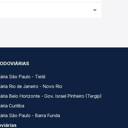
ia conforme a data da viagem, a empresa, o tipo
al e garante a melhor oferta para o seu roteiro.
 para Catalão, GO - TODOS, com horários variados
 — em um só lugar e escolhe a que melhor se
ODOVIÁRIAS
ária São Paulo - Tietê
ária Rio de Janeiro - Novo Rio
ria Belo Horizonte - Gov. Israel Pinheiro (Tergip)
ria Curitiba
ária São Paulo - Barra Funda
viárias