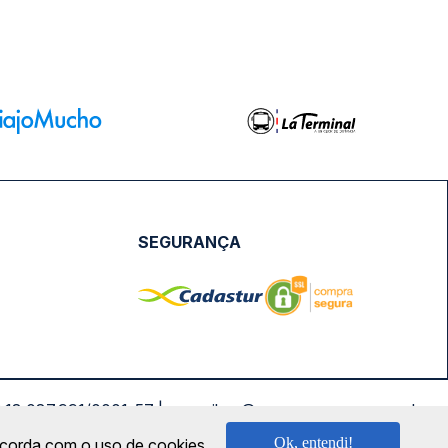
SEGURANÇA
NPJ: 18.087.991/0001-57 | saconibus@queropassagem.com.br
Ok, entendi!
oncorda com o uso de cookies.