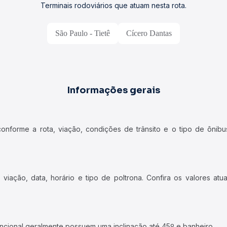
Terminais rodoviários que atuam nesta rota.
São Paulo - Tietê
Cícero Dantas
Informações gerais
forme a rota, viação, condições de trânsito e o tipo de ônibus
iação, data, horário e tipo de poltrona. Confira os valores at
ncional geralmente possuem uma inclinação até 45º e banheiro.