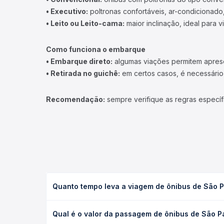
• Executivo:
poltronas confortáveis, ar-condicionado,
• Leito ou Leito-cama:
maior inclinação, ideal para 
Como funciona o embarque
• Embarque direto:
algumas viações permitem apresen
• Retirada no guichê:
em certos casos, é necessário r
Recomendação:
sempre verifique as regras específ
Quanto tempo leva a viagem de ônibus de São P
A viagem de ônibus de São Paulo, SP - TODOS para 
Qual é o valor da passagem de ônibus de São P
ou leito) e as condições de tráfego. Na Quero Pas