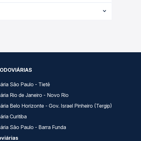
conforme a data da viagem, a empresa, o tipo de
e garante a melhor oferta para o seu roteiro.
m horários variados ao longo do dia. Na Quero
e a que melhor se encaixa na sua viagem.
ODOVIÁRIAS
ária São Paulo - Tietê
ária Rio de Janeiro - Novo Rio
ria Belo Horizonte - Gov. Israel Pinheiro (Tergip)
ria Curitiba
ária São Paulo - Barra Funda
viárias