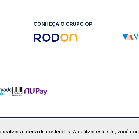
CONHEÇA O GRUPO QP:
ro Comercial Alphaville, Barueri - SP | CEP: 06453-038 | C
sonalizar a oferta de conteúdos. Ao utilizar este site, você c
Copyright 2026 © QueroPassagem.com.br