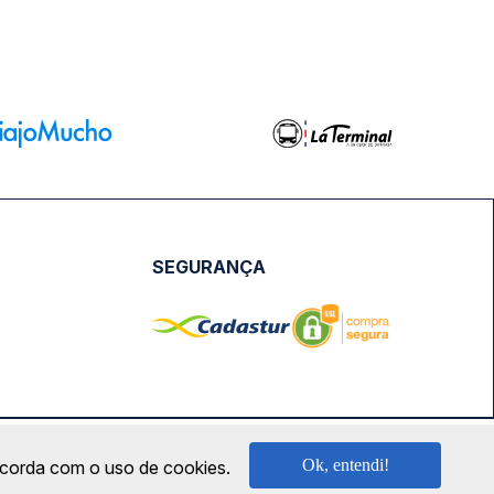
SEGURANÇA
NPJ: 18.087.991/0001-57 | saconibus@queropassagem.com.br
Ok, entendi!
oncorda com o uso de cookies.