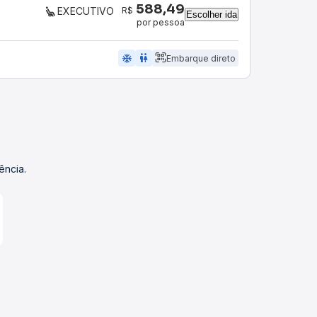
588,49
R$
EXECUTIVO
Escolher ida
por pessoa
ac_unit
wc
Embarque direto
ência.