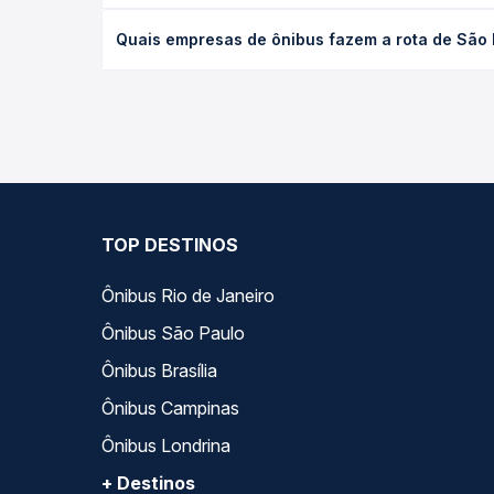
O preço da passagem de ônibus de São Paulo, SP -
Quais empresas de ônibus fazem a rota de São 
poltrona e a antecedência da compra. Na Quero Pa
As viações Gil Turismo, Real Expresso, Gontijo op
Passagem você compara todas as opções — empresas
TOP DESTINOS
Ônibus Rio de Janeiro
Ônibus São Paulo
Ônibus Brasília
Ônibus Campinas
Ônibus Londrina
+ Destinos