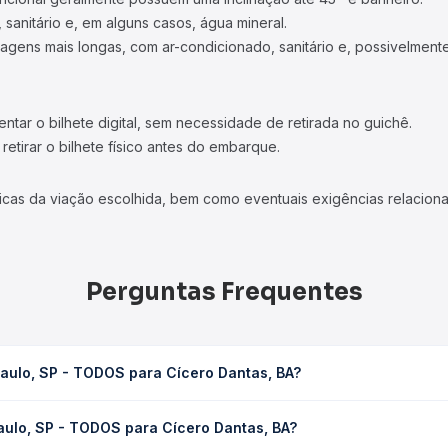
 sanitário e, em alguns casos, água mineral.
viagens mais longas, com ar-condicionado, sanitário e, possivelmente
tar o bilhete digital, sem necessidade de retirada no guichê.
etirar o bilhete físico antes do embarque.
icas da viação escolhida, bem como eventuais exigências relaciona
Perguntas Frequentes
aulo, SP - TODOS para Cícero Dantas, BA?
Cícero Dantas, BA leva em média 44h, podendo variar conforme a v
aulo, SP - TODOS para Cícero Dantas, BA?
sagem você consulta os horários disponíveis e vê a duração exata