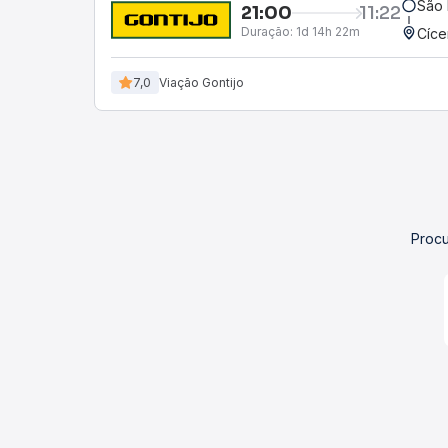
São 
21:00
11:22
Duração:
1d 14h 22m
Cíce
7,0
Viação Gontijo
Procu