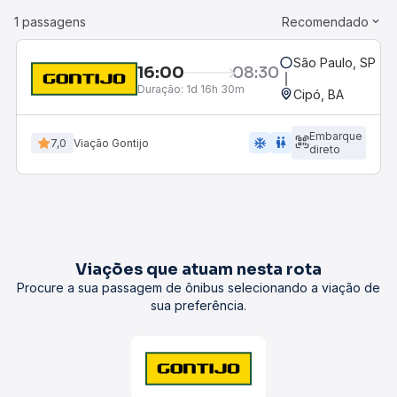
1 passagens
Recomendado
São Paulo, SP - R
16:00
08:30
Duração:
1d 16h 30m
Cipó, BA
Embarque
ac_unit
wc
7,0
Viação Gontijo
direto
Viações que atuam nesta rota
Procure a sua passagem de ônibus selecionando a viação de
sua preferência.