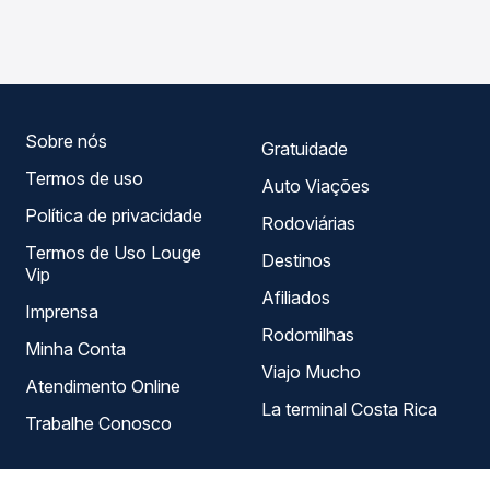
TODOS para Cipó, BA, com horários variados ao longo do
garante a melhor oferta para o seu roteiro.
dia. Na Quero Passagem você compara todas as opções
— empresas, horários, tipos de serviço e preços — em um
só lugar e escolhe a que melhor se encaixa na sua
viagem.
Sobre nós
Gratuidade
Termos de uso
Auto Viações
Política de privacidade
Rodoviárias
Termos de Uso Louge
Destinos
Vip
Afiliados
Imprensa
Rodomilhas
Minha Conta
Viajo Mucho
Atendimento Online
La terminal Costa Rica
Trabalhe Conosco