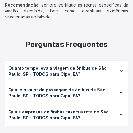
Recomendação:
sempre verifique as regras específicas da
viação escolhida, bem como eventuais exigências
relacionadas ao bilhete.
Perguntas Frequentes
Quanto tempo leva a viagem de ônibus de São
Paulo, SP - TODOS para Cipó, BA?
A viagem de ônibus de São Paulo, SP - TODOS para Cipó,
Qual é o valor da passagem de ônibus de São
BA leva em média 38h 53min, podendo variar conforme a
Paulo, SP - TODOS para Cipó, BA?
viação, o tipo de serviço (convencional, executivo ou
leito) e as condições de tráfego. Na Quero Passagem
O preço da passagem de ônibus de São Paulo, SP -
você consulta os horários disponíveis e vê a duração
Quais empresas de ônibus fazem a rota de São
TODOS para Cipó, BA custa em média R$ 486,67 e varia
exata de cada opção na data desejada.
Paulo, SP - TODOS para Cipó, BA?
conforme a data da viagem, a empresa, o tipo de poltrona
e a antecedência da compra. Na Quero Passagem você
As viações Gontijo operam o trecho de São Paulo, SP -
compara os preços de todas as viações em tempo real e