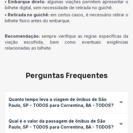
• Embarque direto:
algumas viações permitem apresentar o
bilhete digital, sem necessidade de retirada no guichê.
• Retirada no guichê:
em certos casos, é necessário retirar o
bilhete físico antes do embarque.
Recomendação:
sempre verifique as regras específicas da
viação escolhida, bem como eventuais exigências
relacionadas ao bilhete.
Perguntas Frequentes
Quanto tempo leva a viagem de ônibus de São
Paulo, SP - TODOS para Correntina, BA - TODOS?
A viagem de ônibus de São Paulo, SP - TODOS para
Qual é o valor da passagem de ônibus de São
Correntina, BA - TODOS leva em média 33h 13min,
Paulo, SP - TODOS para Correntina, BA - TODOS?
podendo variar conforme a viação, o tipo de serviço