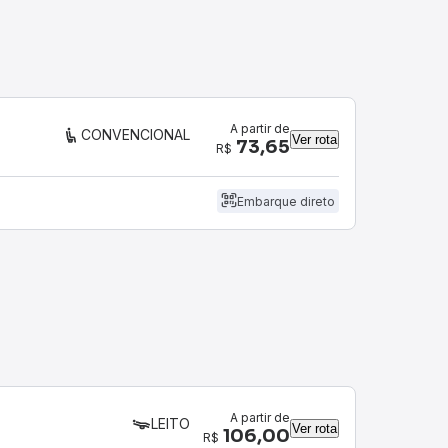
A partir de
CONVENCIONAL
Ver rota
73,65
R$
Embarque direto
A partir de
LEITO
Ver rota
106,00
R$