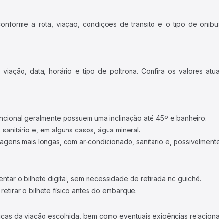
forme a rota, viação, condições de trânsito e o tipo de ônibus
iação, data, horário e tipo de poltrona. Confira os valores at
ncional geralmente possuem uma inclinação até 45º e banheiro.
 sanitário e, em alguns casos, água mineral.
viagens mais longas, com ar-condicionado, sanitário e, possivelmente
tar o bilhete digital, sem necessidade de retirada no guichê.
etirar o bilhete físico antes do embarque.
icas da viação escolhida, bem como eventuais exigências relaciona