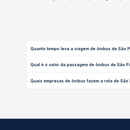
Quanto tempo leva a viagem de ônibus de São 
A viagem de ônibus de São Paulo, SP - TODOS para
Qual é o valor da passagem de ônibus de São P
executivo ou leito) e as condições de tráfego. Na
O preço da passagem de ônibus de São Paulo, SP -
Quais empresas de ônibus fazem a rota de São
poltrona e a antecedência da compra. Na Quero Pa
As viações VB Transportes operam o trecho de Sã
todas as opções — empresas, horários, tipos de se