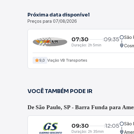
Próxima data disponível
Preços para 07/08/2026
São 
07:30
09:35
Duração:
2h 5min
Cosm
9,0
Viação VB Transportes
VOCÊ TAMBÉM PODE IR
De São Paulo, SP - Barra Funda para Amer
São 
09:30
12:05
Duração:
2h 35min
Amer