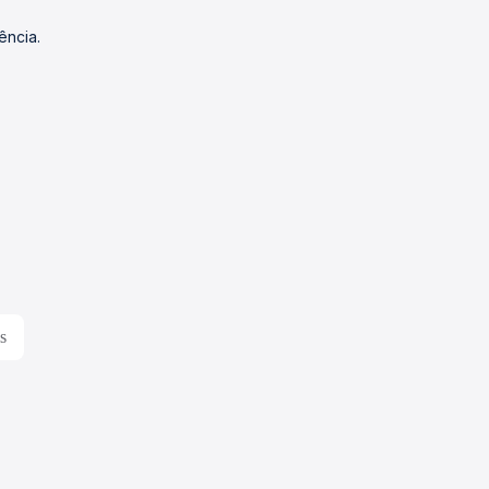
ência.
s