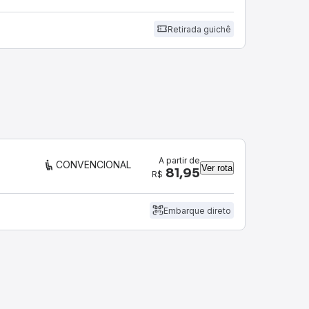
Retirada guichê
A partir de
CONVENCIONAL
Ver rota
81,95
R$
Embarque direto