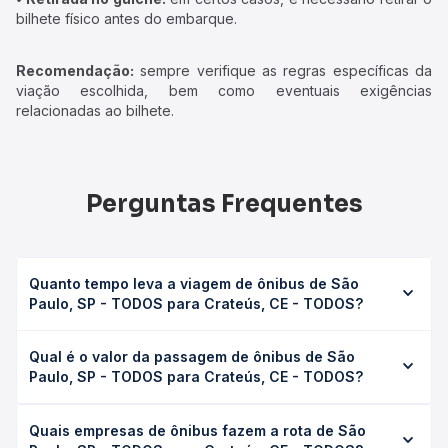
bilhete físico antes do embarque.
Recomendação:
sempre verifique as regras específicas da
viação escolhida, bem como eventuais exigências
relacionadas ao bilhete.
Perguntas Frequentes
Quanto tempo leva a viagem de ônibus de São
Paulo, SP - TODOS para Crateús, CE - TODOS?
A viagem de ônibus de São Paulo, SP - TODOS para
Qual é o valor da passagem de ônibus de São
Crateús, CE - TODOS leva em média 54h 26min, podendo
Paulo, SP - TODOS para Crateús, CE - TODOS?
variar conforme a viação, o tipo de serviço (convencional,
executivo ou leito) e as condições de tráfego. Na Quero
O preço da passagem de ônibus de São Paulo, SP -
Passagem você consulta os horários disponíveis e vê a
Quais empresas de ônibus fazem a rota de São
TODOS para Crateús, CE - TODOS custa em média R$
duração exata de cada opção na data desejada.