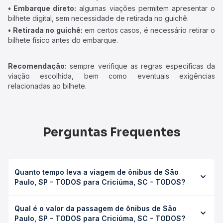
• Embarque direto:
algumas viações permitem apresentar o
bilhete digital, sem necessidade de retirada no guichê.
• Retirada no guichê:
em certos casos, é necessário retirar o
bilhete físico antes do embarque.
Recomendação:
sempre verifique as regras específicas da
viação escolhida, bem como eventuais exigências
relacionadas ao bilhete.
Perguntas Frequentes
Quanto tempo leva a viagem de ônibus de São
Paulo, SP - TODOS para Criciúma, SC - TODOS?
A viagem de ônibus de São Paulo, SP - TODOS para
Qual é o valor da passagem de ônibus de São
Criciúma, SC - TODOS leva em média 15h 53min, podendo
Paulo, SP - TODOS para Criciúma, SC - TODOS?
variar conforme a viação, o tipo de serviço (convencional,