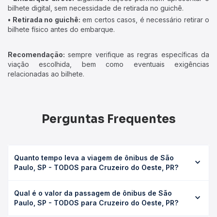
bilhete digital, sem necessidade de retirada no guichê.
• Retirada no guichê:
em certos casos, é necessário retirar o
bilhete físico antes do embarque.
Recomendação:
sempre verifique as regras específicas da
viação escolhida, bem como eventuais exigências
relacionadas ao bilhete.
Perguntas Frequentes
Quanto tempo leva a viagem de ônibus de São
Paulo, SP - TODOS para Cruzeiro do Oeste, PR?
A viagem de ônibus de São Paulo, SP - TODOS para
Qual é o valor da passagem de ônibus de São
Cruzeiro do Oeste, PR leva em média 18h 9min, podendo
Paulo, SP - TODOS para Cruzeiro do Oeste, PR?
variar conforme a viação, o tipo de serviço (convencional,
executivo ou leito) e as condições de tráfego. Na Quero