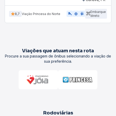
Embarque
airline_seat_legroom_extra
ac_unit
wc
8,7
Viação Princesa do Norte
direto
Viações que atuam nesta rota
Procure a sua passagem de ônibus selecionando a viação de
sua preferência.
Rodoviárias