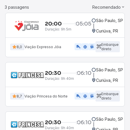
3 passagens
Recomendado
São Paulo, SP - 
20:00
05:05
Duração:
9h 5m
Curiúva, PR
Embarque
airline_seat_legroom_extra
ac_unit
WC
8,0
Viação Expresso Jóia
direto
São Paulo, SP - 
20:30
06:10
Duração:
9h 40m
Curiúva, PR
Embarque
airline_seat_legroom_extra
ac_unit
WC
8,7
Viação Princesa do Norte
direto
São Paulo, SP - 
20:30
06:10
Duração:
9h 40m
Curiúva, PR