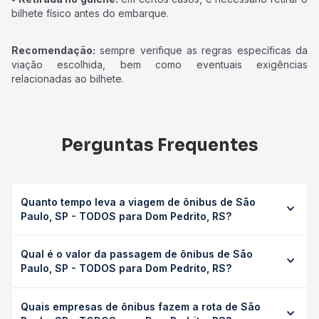
bilhete físico antes do embarque.
Recomendação:
sempre verifique as regras específicas da
viação escolhida, bem como eventuais exigências
relacionadas ao bilhete.
Perguntas Frequentes
Quanto tempo leva a viagem de ônibus de São
Paulo, SP - TODOS para Dom Pedrito, RS?
A viagem de ônibus de São Paulo, SP - TODOS para Dom
Qual é o valor da passagem de ônibus de São
Pedrito, RS leva em média 31h 50min, podendo variar
Paulo, SP - TODOS para Dom Pedrito, RS?
conforme a viação, o tipo de serviço (convencional,
executivo ou leito) e as condições de tráfego. Na Quero
O preço da passagem de ônibus de São Paulo, SP -
Passagem você consulta os horários disponíveis e vê a
Quais empresas de ônibus fazem a rota de São
TODOS para Dom Pedrito, RS custa em média R$ 541,75 e
duração exata de cada opção na data desejada.