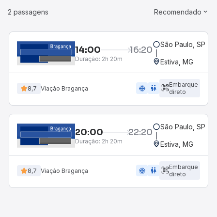
2 passagens
Recomendado
São Paulo, SP - R
14:00
16:20
Duração:
2h 20m
Estiva, MG
Embarque
ac_unit
wc
8,7
Viação Bragança
direto
São Paulo, SP - R
20:00
22:20
Duração:
2h 20m
Estiva, MG
Embarque
ac_unit
wc
8,7
Viação Bragança
direto