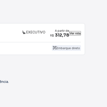
A partir de
EXECUTIVO
Ver rota
312,78
R$
Embarque direto
ência.