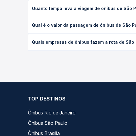
Quanto tempo leva a viagem de ônibus de São 
A viagem de ônibus de São Paulo, SP - TODOS para
Qual é o valor da passagem de ônibus de São P
executivo ou leito) e as condições de tráfego. Na
O preço da passagem de ônibus de São Paulo, SP -
Quais empresas de ônibus fazem a rota de São 
de poltrona e a antecedência da compra. Na Quero
As viações Águia Branca, Gontijo operam o trecho
você compara todas as opções — empresas, horário
TOP DESTINOS
Ônibus Rio de Janeiro
Ônibus São Paulo
Ônibus Brasília