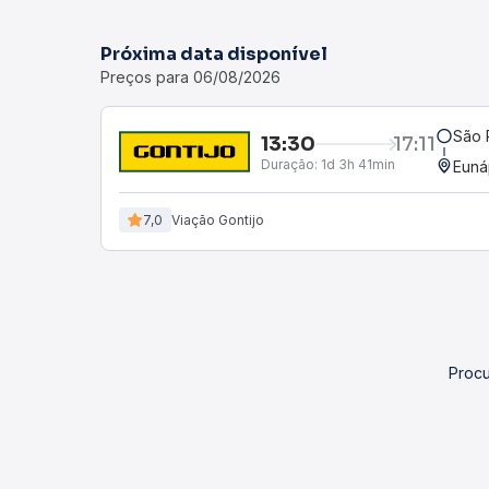
Próxima data disponível
Preços para 06/08/2026
São 
13:30
17:11
Duração:
1d 3h 41min
Euná
7,0
Viação Gontijo
Procu