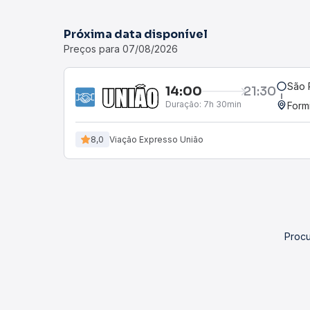
Próxima data disponível
Preços para 07/08/2026
São 
14:00
21:30
Duração:
7h 30min
Form
8,0
Viação Expresso União
Procu