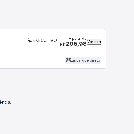
A partir de
EXECUTIVO
Ver rota
206,98
R$
Embarque direto
ência.