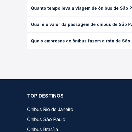
Quanto tempo leva a viagem de ônibus de São 
A viagem de ônibus de São Paulo, SP - TODOS para
Qual é o valor da passagem de ônibus de São 
executivo ou leito) e as condições de tráfego. Na
O preço da passagem de ônibus de São Paulo, SP 
Quais empresas de ônibus fazem a rota de São
de poltrona e a antecedência da compra. Na Quero
As viações Expresso União operam o trecho de Sã
compara todas as opções — empresas, horários, ti
TOP DESTINOS
Ônibus Rio de Janeiro
Ônibus São Paulo
Ônibus Brasília