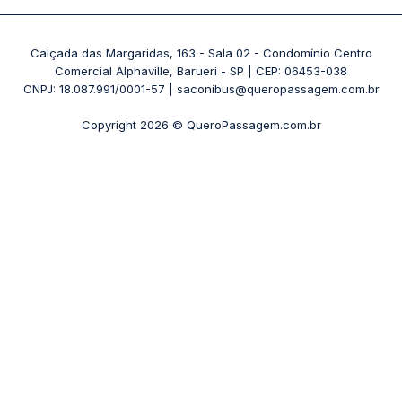
Passagens 1001
Ônibus Londrina
Rodoviária Rio de Janeiro - Novo Rio
Passagens Águia Branca
+ Destinos
Rodoviária Belo Horizonte - Gov. Israel Pinheiro (Tergip)
Calçada das Margaridas, 163 - Sala 02 - Condomínio Centro
Passagens Pássaro Marron
Comercial Alphaville, Barueri - SP | CEP: 06453-038
Rodoviária Curitiba
+ Viações
CNPJ: 18.087.991/0001-57 | saconibus@queropassagem.com.br
Rodoviária São Paulo - Barra Funda
Copyright 2026 © QueroPassagem.com.br
+ Rodoviárias