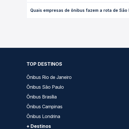
O preço da passagem de ônibus de São Paulo, SP -
Quais empresas de ônibus fazem a rota de São
poltrona e a antecedência da compra. Na Quero Pa
As viações Gontijo operam o trecho de São Paulo,
opções — empresas, horários, tipos de serviço e p
TOP DESTINOS
Ônibus Rio de Janeiro
Ônibus São Paulo
Ônibus Brasília
Ônibus Campinas
Ônibus Londrina
+ Destinos