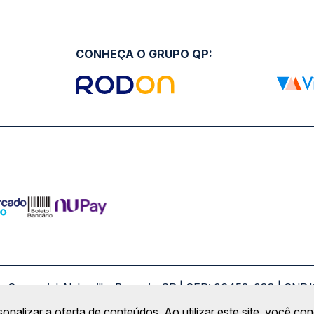
CONHEÇA O GRUPO QP:
ro Comercial Alphaville, Barueri - SP | CEP: 06453-038 | C
Copyright 2026 © QueroPassagem.com.br
sonalizar a oferta de conteúdos. Ao utilizar este site, você c