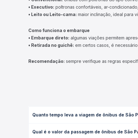
• Executivo:
poltronas confortáveis, ar-condicionado,
• Leito ou Leito-cama:
maior inclinação, ideal para 
Como funciona o embarque
• Embarque direto:
algumas viações permitem apresen
• Retirada no guichê:
em certos casos, é necessário r
Recomendação:
sempre verifique as regras específ
Quanto tempo leva a viagem de ônibus de São 
A viagem de ônibus de São Paulo, SP - TODOS para
Qual é o valor da passagem de ônibus de São P
executivo ou leito) e as condições de tráfego. Na