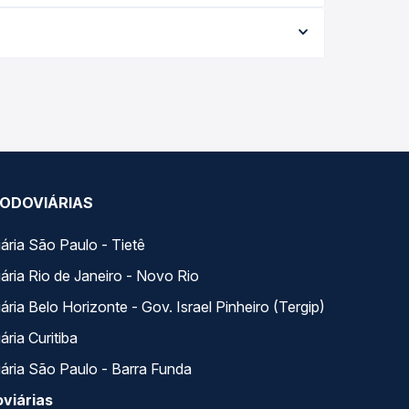
orme a data da viagem, a empresa, o tipo de
e garante a melhor oferta para o seu roteiro.
do dia. Na Quero Passagem você compara todas as
viagem.
ODOVIÁRIAS
ária São Paulo - Tietê
ária Rio de Janeiro - Novo Rio
ria Belo Horizonte - Gov. Israel Pinheiro (Tergip)
ria Curitiba
ária São Paulo - Barra Funda
viárias