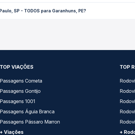
 TODOS para Garanhuns, PE custa em média R$ 619,59 e varia conf
 Paulo, SP - TODOS para Garanhuns, PE?
ssagem você compara os preços de todas as viações em tempo real 
 SP - TODOS para Garanhuns, PE, com horários variados ao longo 
reços — em um só lugar e escolhe a que melhor se encaixa na sua 
TOP VIAÇÕES
TOP R
Passagens Cometa
Rodovi
Passagens Gontijo
Rodovi
Passagens 1001
Rodoviá
Passagens Águia Branca
Rodoviá
Passagens Pássaro Marron
Rodovi
+ Viações
+ Rodo