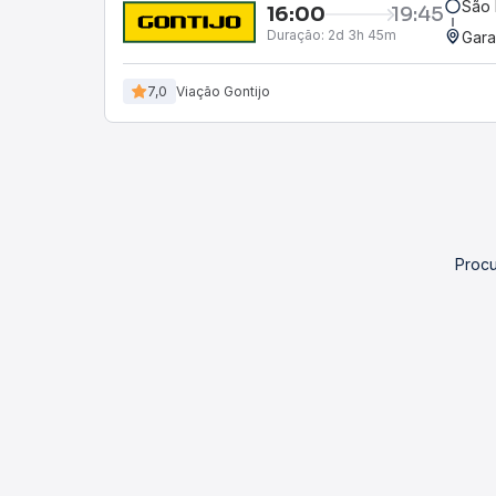
São 
16:00
19:45
Duração:
2d 3h 45m
Gara
7,0
Viação Gontijo
Procu