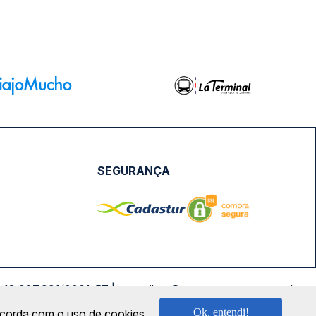
SEGURANÇA
NPJ: 18.087.991/0001-57 | saconibus@queropassagem.com.br
Ok, entendi!
oncorda com o uso de cookies.