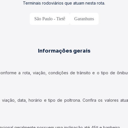
Terminais rodoviários que atuam nesta rota.
São Paulo - Tietê
Garanhuns
Informações gerais
forme a rota, viação, condições de trânsito e o tipo de ônibus
iação, data, horário e tipo de poltrona. Confira os valores at
ncional geralmente possuem uma inclinação até 45º e banheiro.