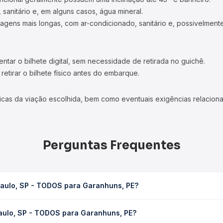
 sanitário e, em alguns casos, água mineral.
viagens mais longas, com ar-condicionado, sanitário e, possivelmente
tar o bilhete digital, sem necessidade de retirada no guichê.
etirar o bilhete físico antes do embarque.
icas da viação escolhida, bem como eventuais exigências relaciona
Perguntas Frequentes
Paulo, SP - TODOS para Garanhuns, PE?
 Garanhuns, PE leva em média 50h 43min, podendo variar conforme 
aulo, SP - TODOS para Garanhuns, PE?
 Quero Passagem você consulta os horários disponíveis e vê a dur