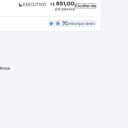
851,00
R$
EXECUTIVO
Escolher ida
por pessoa
ac_unit
wc
Embarque direto
ência.