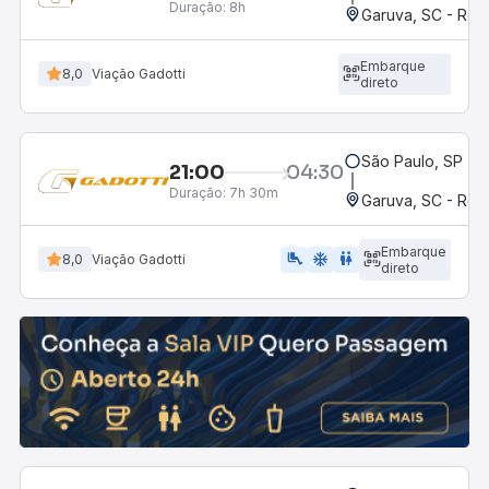
Duração:
8h
Garuva, SC - Rod
Embarque
8,0
Viação Gadotti
direto
São Paulo, SP - R
21:00
04:30
Duração:
7h 30m
Garuva, SC - Rod
Embarque
airline_seat_legroom_extra
ac_unit
WC
8,0
Viação Gadotti
direto