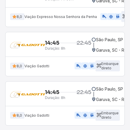
Garuva, SC - Rod
E
airline_seat_legroom_extra
ac_unit
WC
8,0
Viação Expresso Nossa Senhora da Penha
d
São Paulo, SP - R
14:45
22:45
Duração:
8h
Garuva, SC - Rod
Embarque
airline_seat_legroom_extra
ac_unit
WC
8,0
Viação Gadotti
direto
São Paulo, SP - R
14:45
22:45
Duração:
8h
Garuva, SC - Rod
Embarque
airline_seat_legroom_extra
ac_unit
wc
8,0
Viação Gadotti
direto