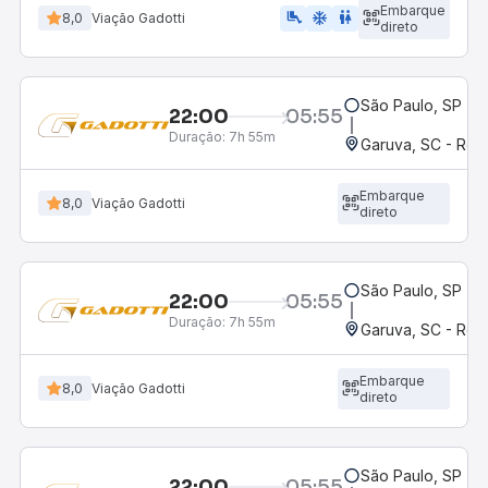
Embarque
airline_seat_legroom_extra
ac_unit
wc
8,0
Viação Gadotti
direto
São Paulo, SP - R
22:00
05:55
Duração:
7h 55m
Garuva, SC - Rod
Embarque
8,0
Viação Gadotti
direto
São Paulo, SP - R
22:00
05:55
Duração:
7h 55m
Garuva, SC - Rod
Embarque
8,0
Viação Gadotti
direto
São Paulo, SP - R
22:00
05:55