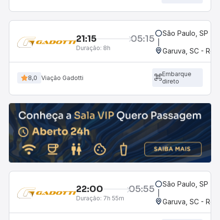
São Paulo, SP - R
21:15
05:15
Duração:
8h
Garuva, SC - Rod
Embarque
8,0
Viação Gadotti
direto
São Paulo, SP - R
22:00
05:55
Duração:
7h 55m
Garuva, SC - Rod