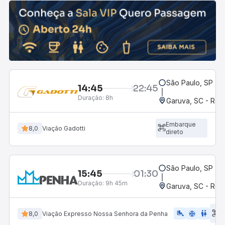
São Paulo, SP - R
14:45
22:45
Duração:
8h
Garuva, SC - Rod
Embarque
8,0
Viação Gadotti
direto
São Paulo, SP - R
15:45
01:30
Duração:
9h 45m
Garuva, SC - Rod
E
airline_seat_legroom_extra
ac_unit
WC
8,0
Viação Expresso Nossa Senhora da Penha
d