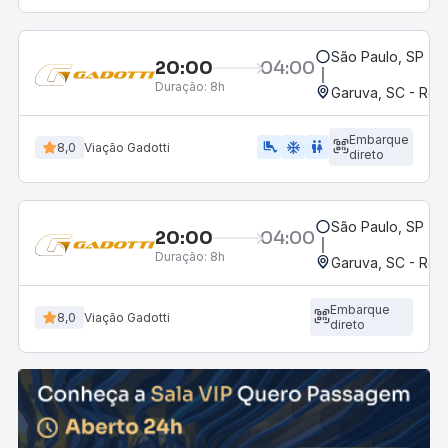
São Paulo, SP - R
20:00
04:00
Duração:
8h
Garuva, SC - Rod
Embarque
airline_seat_legroom_extra
ac_unit
wc
8,0
Viação Gadotti
direto
São Paulo, SP - R
20:00
04:00
Duração:
8h
Garuva, SC - Rod
Embarque
8,0
Viação Gadotti
direto