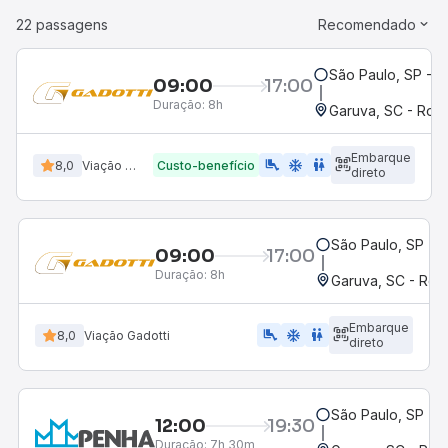
22 passagens
Recomendado
São Paulo, SP - R
09:00
17:00
Duração:
8h
Garuva, SC - Rodo
Embarque
airline_seat_legroom_extra
ac_unit
WC
8,0
Viação Gadotti
Custo-benefício
direto
São Paulo, SP - R
09:00
17:00
Duração:
8h
Garuva, SC - Rod
Embarque
airline_seat_legroom_extra
ac_unit
WC
8,0
Viação Gadotti
direto
São Paulo, SP - R
12:00
19:30
Duração:
7h 30m