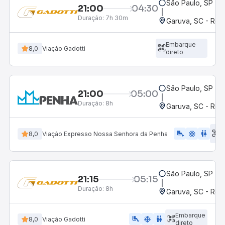
São Paulo, SP - R
21:00
04:30
Duração:
7h 30m
Garuva, SC - Rod
Embarque
8,0
Viação Gadotti
direto
São Paulo, SP - R
21:00
05:00
Duração:
8h
Garuva, SC - Rod
E
airline_seat_legroom_extra
ac_unit
WC
8,0
Viação Expresso Nossa Senhora da Penha
d
São Paulo, SP - R
21:15
05:15
Duração:
8h
Garuva, SC - Rod
Embarque
airline_seat_legroom_extra
ac_unit
wc
8,0
Viação Gadotti
direto