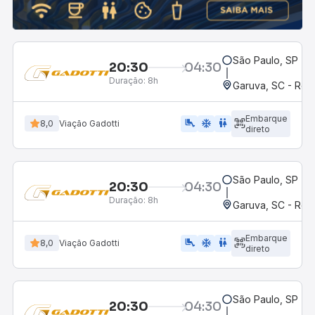
São Paulo, SP - R
20:30
04:30
Duração:
8h
Garuva, SC - Rod
Embarque
airline_seat_legroom_extra
ac_unit
wc
8,0
Viação Gadotti
direto
São Paulo, SP - R
20:30
04:30
Duração:
8h
Garuva, SC - Rod
Embarque
airline_seat_legroom_extra
ac_unit
wc
8,0
Viação Gadotti
direto
São Paulo, SP - R
20:30
04:30