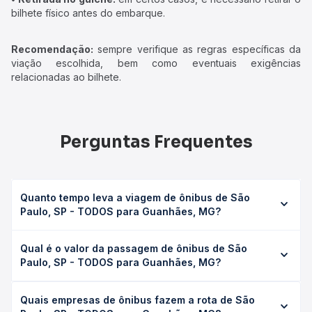
bilhete físico antes do embarque.
Recomendação:
sempre verifique as regras específicas da
viação escolhida, bem como eventuais exigências
relacionadas ao bilhete.
Perguntas Frequentes
Quanto tempo leva a viagem de ônibus de São
Paulo, SP - TODOS para Guanhães, MG?
A viagem de ônibus de São Paulo, SP - TODOS para
Qual é o valor da passagem de ônibus de São
Guanhães, MG leva em média 14h 8min, podendo variar
Paulo, SP - TODOS para Guanhães, MG?
conforme a viação, o tipo de serviço (convencional,
executivo ou leito) e as condições de tráfego. Na Quero
O preço da passagem de ônibus de São Paulo, SP -
Passagem você consulta os horários disponíveis e vê a
Quais empresas de ônibus fazem a rota de São
TODOS para Guanhães, MG custa em média R$ 260,43 e
duração exata de cada opção na data desejada.