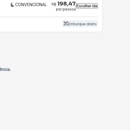
198,47
R$
CONVENCIONAL
Escolher ida
por pessoa
Embarque direto
ência.