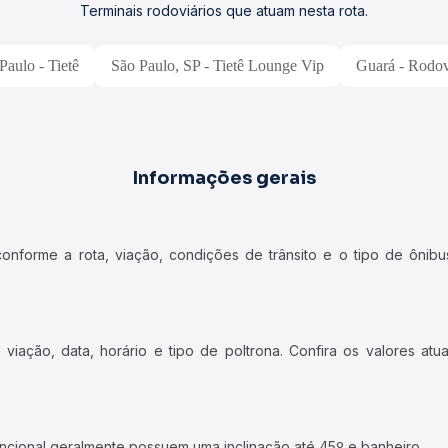
Terminais rodoviários que atuam nesta rota.
Paulo - Tietê
São Paulo, SP - Tietê Lounge Vip
Guará - Rodov
Informações gerais
forme a rota, viação, condições de trânsito e o tipo de ônibus
iação, data, horário e tipo de poltrona. Confira os valores at
ncional geralmente possuem uma inclinação até 45º e banheiro.