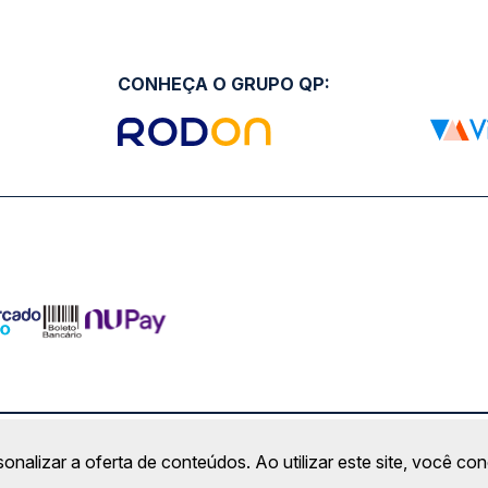
CONHEÇA O GRUPO QP:
ro Comercial Alphaville, Barueri - SP | CEP: 06453-038 | C
sonalizar a oferta de conteúdos. Ao utilizar este site, você c
Copyright 2026 © QueroPassagem.com.br