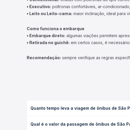
• Executivo:
poltronas confortáveis, ar-condicionado,
• Leito ou Leito-cama:
maior inclinação, ideal para 
Como funciona o embarque
• Embarque direto:
algumas viações permitem apresen
• Retirada no guichê:
em certos casos, é necessário r
Recomendação:
sempre verifique as regras específ
Quanto tempo leva a viagem de ônibus de São 
A viagem de ônibus de São Paulo, SP - TODOS para
Qual é o valor da passagem de ônibus de São 
executivo ou leito) e as condições de tráfego. Na