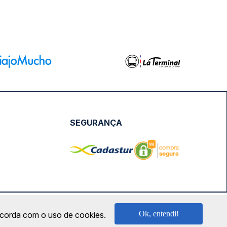
SEGURANÇA
NPJ: 18.087.991/0001-57 | saconibus@queropassagem.com.br
Ok, entendi!
oncorda com o uso de cookies.