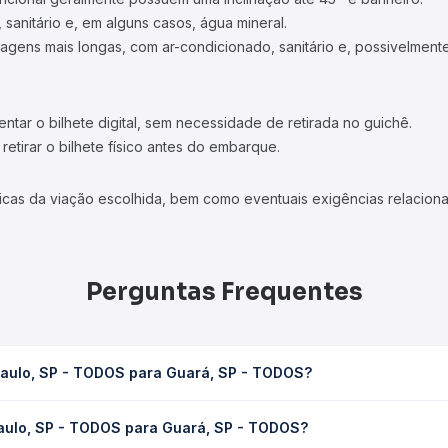
 sanitário e, em alguns casos, água mineral.
viagens mais longas, com ar-condicionado, sanitário e, possivelmente
tar o bilhete digital, sem necessidade de retirada no guichê.
etirar o bilhete físico antes do embarque.
icas da viação escolhida, bem como eventuais exigências relaciona
Perguntas Frequentes
Paulo, SP - TODOS para Guará, SP - TODOS?
 Guará, SP - TODOS leva em média 6h 20min, podendo variar confo
Paulo, SP - TODOS para Guará, SP - TODOS?
 Quero Passagem você consulta os horários disponíveis e vê a dur