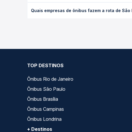
O preço da passagem de ônibus de São Paulo, SP -
Quais empresas de ônibus fazem a rota de São
poltrona e a antecedência da compra. Na Quero Pa
As viações Real Expresso operam o trecho de São
compara todas as opções — empresas, horários, ti
TOP DESTINOS
Ônibus Rio de Janeiro
Ônibus São Paulo
Ônibus Brasília
Ônibus Campinas
Ônibus Londrina
+ Destinos