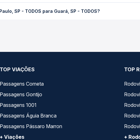
 TODOS para Guará, SP - TODOS custa em média R$ 198,47 e varia
 Paulo, SP - TODOS para Guará, SP - TODOS?
ssagem você compara os preços de todas as viações em tempo real 
 Paulo, SP - TODOS para Guará, SP - TODOS, com horários variado
pos de serviço e preços — em um só lugar e escolhe a que melhor 
TOP VIAÇÕES
TOP R
Passagens Cometa
Rodovi
Passagens Gontijo
Rodovi
Passagens 1001
Rodoviá
Passagens Águia Branca
Rodoviá
Passagens Pássaro Marron
Rodovi
+ Viações
+ Rodo