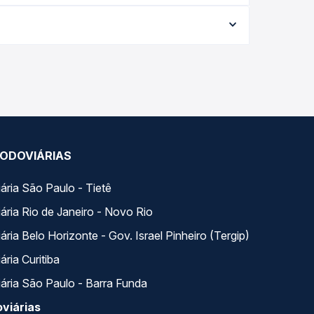
 conforme a data da viagem, a empresa, o tipo de
e garante a melhor oferta para o seu roteiro.
s ao longo do dia. Na Quero Passagem você
se encaixa na sua viagem.
ODOVIÁRIAS
ária São Paulo - Tietê
ária Rio de Janeiro - Novo Rio
ria Belo Horizonte - Gov. Israel Pinheiro (Tergip)
ria Curitiba
ária São Paulo - Barra Funda
viárias