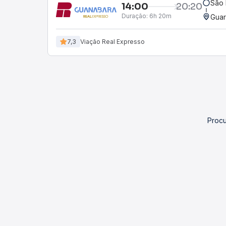
São 
14:00
20:20
Duração:
6h 20m
Guar
7,3
Viação Real Expresso
Procu