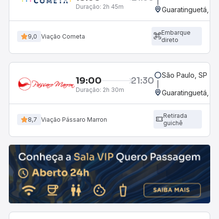
Duração:
2h 45m
Guaratinguetá, SP
Embarque
9,0
Viação Cometa
direto
São Paulo, SP - R
19:00
21:30
Duração:
2h 30m
Guaratinguetá, SP
Retirada
8,7
Viação Pássaro Marron
guichê