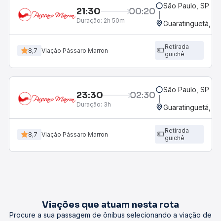
São Paulo, SP - R
21:30
00:20
Duração:
2h 50m
Guaratinguetá, SP
Retirada
8,7
Viação Pássaro Marron
guichê
São Paulo, SP - R
23:30
02:30
Duração:
3h
Guaratinguetá, SP
Retirada
8,7
Viação Pássaro Marron
guichê
Viações que atuam nesta rota
Procure a sua passagem de ônibus selecionando a viação de