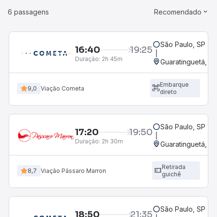
6 passagens
Recomendado
São Paulo, SP - R
16:40
19:25
Duração:
2h 45m
Guaratinguetá, SP
Embarque
9,0
Viação Cometa
direto
São Paulo, SP - R
17:20
19:50
Duração:
2h 30m
Guaratinguetá, SP
Retirada
8,7
Viação Pássaro Marron
guichê
São Paulo, SP - R
18:50
21:35