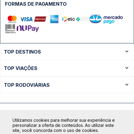
FORMAS DE PAGAMENTO
TOP DESTINOS
Ônibus Rio de Janeiro
TOP VIAÇÕES
Ônibus São Paulo
Passagens Cometa
Ônibus Brasília
TOP RODOVIÁRIAS
Passagens Gontijo
Ônibus Campinas
Rodoviária São Paulo - Tietê
Passagens 1001
Ônibus Londrina
Rodoviária Rio de Janeiro - Novo Rio
Passagens Águia Branca
+ Destinos
Rodoviária Belo Horizonte - Gov. Israel Pinheiro (Tergip)
Calçada das Margaridas, 163 - Sala 02 - Condomínio Centro
Passagens Pássaro Marron
Utilizamos cookies para melhorar sua experiência e
Comercial Alphaville, Barueri - SP | CEP: 06453-038
Rodoviária Curitiba
personalizar a oferta de conteúdos. Ao utilizar este
+ Viações
CNPJ: 18.087.991/0001-57 | saconibus@queropassagem.com.br
site, você concorda com o uso de cookies.