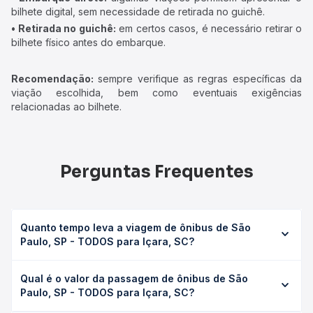
bilhete digital, sem necessidade de retirada no guichê.
• Retirada no guichê:
em certos casos, é necessário retirar o
bilhete físico antes do embarque.
Recomendação:
sempre verifique as regras específicas da
viação escolhida, bem como eventuais exigências
relacionadas ao bilhete.
Perguntas Frequentes
Quanto tempo leva a viagem de ônibus de São
Paulo, SP - TODOS para Içara, SC?
A viagem de ônibus de São Paulo, SP - TODOS para Içara,
Qual é o valor da passagem de ônibus de São
SC leva em média 15h 12min, podendo variar conforme a
Paulo, SP - TODOS para Içara, SC?
viação, o tipo de serviço (convencional, executivo ou
leito) e as condições de tráfego. Na Quero Passagem