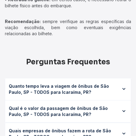
bilhete físico antes do embarque.
Recomendação:
sempre verifique as regras específicas da
viação escolhida, bem como eventuais exigências
relacionadas ao bilhete.
Perguntas Frequentes
Quanto tempo leva a viagem de ônibus de São
Paulo, SP - TODOS para Icaraíma, PR?
A viagem de ônibus de São Paulo, SP - TODOS para
Qual é o valor da passagem de ônibus de São
Icaraíma, PR leva em média 23h 44min, podendo variar
Paulo, SP - TODOS para Icaraíma, PR?
conforme a viação, o tipo de serviço (convencional,
executivo ou leito) e as condições de tráfego. Na Quero
O preço da passagem de ônibus de São Paulo, SP -
Passagem você consulta os horários disponíveis e vê a
Quais empresas de ônibus fazem a rota de São
TODOS para Icaraíma, PR custa em média R$ 428,11 e varia
duração exata de cada opção na data desejada.