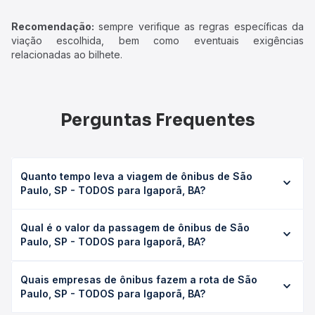
Recomendação:
sempre verifique as regras específicas da
viação escolhida, bem como eventuais exigências
relacionadas ao bilhete.
Perguntas Frequentes
Quanto tempo leva a viagem de ônibus de São
Paulo, SP - TODOS para Igaporã, BA?
A viagem de ônibus de São Paulo, SP - TODOS para
Qual é o valor da passagem de ônibus de São
Igaporã, BA leva em média 24h 30min, podendo variar
Paulo, SP - TODOS para Igaporã, BA?
conforme a viação, o tipo de serviço (convencional,
executivo ou leito) e as condições de tráfego. Na Quero
O preço da passagem de ônibus de São Paulo, SP -
Passagem você consulta os horários disponíveis e vê a
Quais empresas de ônibus fazem a rota de São
TODOS para Igaporã, BA custa em média R$ 391,08 e
duração exata de cada opção na data desejada.
Paulo, SP - TODOS para Igaporã, BA?
varia conforme a data da viagem, a empresa, o tipo de
poltrona e a antecedência da compra. Na Quero