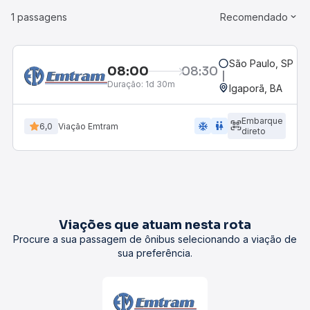
1 passagens
Recomendado
São Paulo, SP - R
08:00
08:30
Duração:
1d 30m
Igaporã, BA
Embarque
ac_unit
wc
6,0
Viação Emtram
direto
Viações que atuam nesta rota
Procure a sua passagem de ônibus selecionando a viação de
sua preferência.