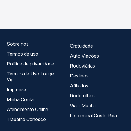
As viações Emtram operam o trecho de São Paulo, SP -
Passagem você compara os preços de todas as viações
TODOS para Igaporã, BA, com horários variados ao longo
em tempo real e garante a melhor oferta para o seu
do dia. Na Quero Passagem você compara todas as
roteiro.
opções — empresas, horários, tipos de serviço e preços
— em um só lugar e escolhe a que melhor se encaixa na
sua viagem.
Sobre nós
Gratuidade
Termos de uso
Auto Viações
Política de privacidade
Rodoviárias
Termos de Uso Louge
Destinos
Vip
Afiliados
Imprensa
Rodomilhas
Minha Conta
Viajo Mucho
Atendimento Online
La terminal Costa Rica
Trabalhe Conosco