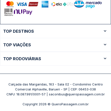
TOP DESTINOS
Ônibus Rio de Janeiro
TOP VIAÇÕES
Ônibus São Paulo
Passagens Cometa
Ônibus Brasília
TOP RODOVIÁRIAS
Passagens Gontijo
Ônibus Campinas
Rodoviária São Paulo - Tietê
Passagens 1001
Ônibus Londrina
Rodoviária Rio de Janeiro - Novo Rio
Passagens Águia Branca
+ Destinos
Rodoviária Belo Horizonte - Gov. Israel Pinheiro (Tergip)
Calçada das Margaridas, 163 - Sala 02 - Condomínio Centro
Passagens Pássaro Marron
Comercial Alphaville, Barueri - SP | CEP: 06453-038
Rodoviária Curitiba
+ Viações
CNPJ: 18.087.991/0001-57 | saconibus@queropassagem.com.br
Rodoviária São Paulo - Barra Funda
Copyright 2026 © QueroPassagem.com.br
+ Rodoviárias