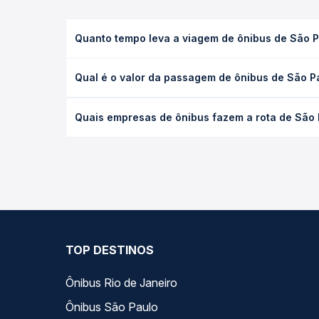
Quanto tempo leva a viagem de ônibus de São 
A viagem de ônibus de São Paulo, SP - TODOS para
Qual é o valor da passagem de ônibus de São 
executivo ou leito) e as condições de tráfego. Na
O preço da passagem de ônibus de São Paulo, SP -
Quais empresas de ônibus fazem a rota de São
de poltrona e a antecedência da compra. Na Quero
As viações Gontijo operam o trecho de São Paulo,
todas as opções — empresas, horários, tipos de se
TOP DESTINOS
Ônibus Rio de Janeiro
Ônibus São Paulo