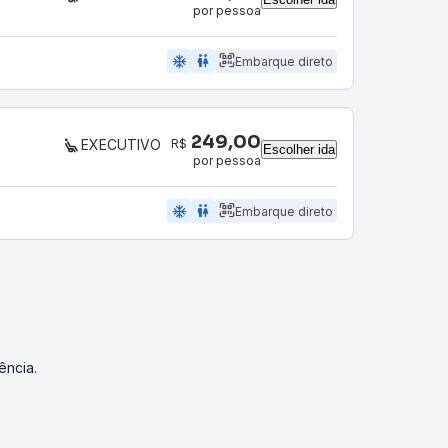
por pessoa
ac_unit
wc
Embarque direto
249,00
R$
EXECUTIVO
Escolher ida
por pessoa
ac_unit
wc
Embarque direto
ência.