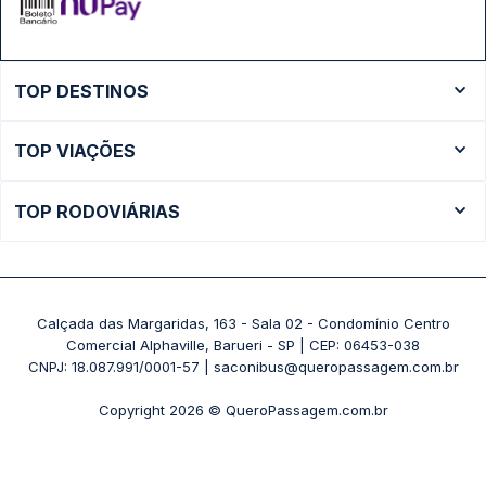
TOP DESTINOS
Ônibus Rio de Janeiro
TOP VIAÇÕES
Ônibus São Paulo
Passagens Cometa
Ônibus Brasília
TOP RODOVIÁRIAS
Passagens Gontijo
Ônibus Campinas
Rodoviária São Paulo - Tietê
Passagens 1001
Ônibus Londrina
Rodoviária Rio de Janeiro - Novo Rio
Passagens Águia Branca
+ Destinos
Rodoviária Belo Horizonte - Gov. Israel Pinheiro (Tergip)
Calçada das Margaridas, 163 - Sala 02 - Condomínio Centro
Passagens Pássaro Marron
Comercial Alphaville, Barueri - SP | CEP: 06453-038
Rodoviária Curitiba
+ Viações
CNPJ: 18.087.991/0001-57 | saconibus@queropassagem.com.br
Rodoviária São Paulo - Barra Funda
Copyright 2026 © QueroPassagem.com.br
+ Rodoviárias