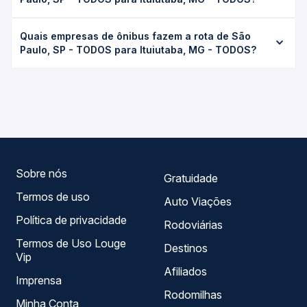
variar conforme a viação, o tipo de serviço (convencional,
executivo ou leito) e as condições de tráfego. Na Quero
O preço da passagem de ônibus de São Paulo, SP -
Passagem você consulta os horários disponíveis e vê a
Quais empresas de ônibus fazem a rota de São
TODOS para Ituiutaba, MG - TODOS custa em média R$
duração exata de cada opção na data desejada.
Paulo, SP - TODOS para Ituiutaba, MG - TODOS?
296,41 e varia conforme a data da viagem, a empresa, o
tipo de poltrona e a antecedência da compra. Na Quero
As viações Roderotas operam o trecho de São Paulo, SP -
Passagem você compara os preços de todas as viações
TODOS para Ituiutaba, MG - TODOS, com horários
em tempo real e garante a melhor oferta para o seu
variados ao longo do dia. Na Quero Passagem você
roteiro.
compara todas as opções — empresas, horários, tipos de
serviço e preços — em um só lugar e escolhe a que
melhor se encaixa na sua viagem.
Sobre nós
Gratuidade
Termos de uso
Auto Viações
Política de privacidade
Rodoviárias
Termos de Uso Louge
Destinos
Vip
Afiliados
Imprensa
Rodomilhas
Minha Conta