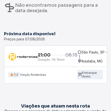
Não encontramos passagens para a
data desejada.
Próxima data disponível
Preços para 07/08/2026
São Paulo, SP - R
21:00
08:15
Duração:
11h 15min
Ituiutaba, MG
Embarque
7,3
Viação Roderotas
direto
Viações que atuam nesta rota