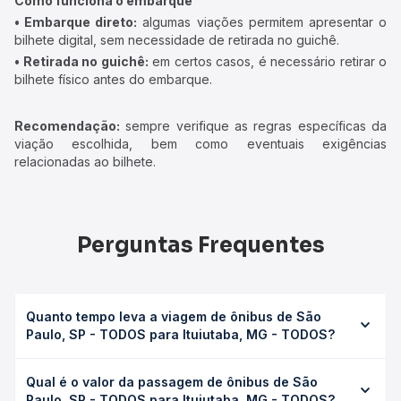
Como funciona o embarque
• Embarque direto:
algumas viações permitem apresentar o
bilhete digital, sem necessidade de retirada no guichê.
• Retirada no guichê:
em certos casos, é necessário retirar o
bilhete físico antes do embarque.
Recomendação:
sempre verifique as regras específicas da
viação escolhida, bem como eventuais exigências
relacionadas ao bilhete.
Perguntas Frequentes
Quanto tempo leva a viagem de ônibus de São
Paulo, SP - TODOS para Ituiutaba, MG - TODOS?
A viagem de ônibus de São Paulo, SP - TODOS para
Qual é o valor da passagem de ônibus de São
Ituiutaba, MG - TODOS leva em média 11h 25min, podendo
Paulo, SP - TODOS para Ituiutaba, MG - TODOS?