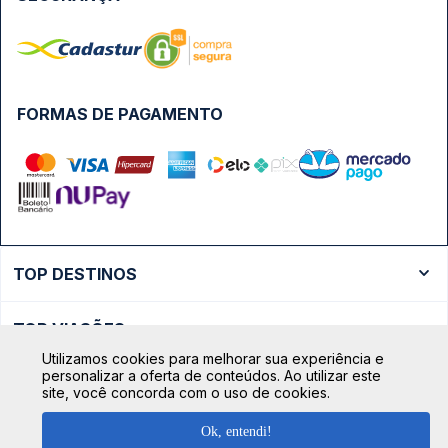
FORMAS DE PAGAMENTO
TOP DESTINOS
Ônibus Rio de Janeiro
TOP VIAÇÕES
Ônibus São Paulo
Utilizamos cookies para melhorar sua experiência e
Passagens Cometa
Ônibus Brasília
personalizar a oferta de conteúdos. Ao utilizar este
TOP RODOVIÁRIAS
site, você concorda com o uso de cookies.
Passagens Gontijo
Ônibus Campinas
Rodoviária São Paulo - Tietê
Passagens 1001
Ok, entendi!
Ônibus Londrina