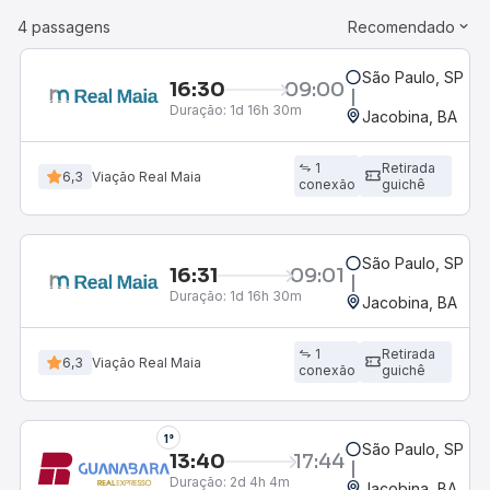
4 passagens
Recomendado
São Paulo, SP - R
16:30
09:00
Duração:
1d 16h 30m
Jacobina, BA
1
Retirada
6,3
Viação Real Maia
conexão
guichê
São Paulo, SP - R
16:31
09:01
Duração:
1d 16h 30m
Jacobina, BA
1
Retirada
6,3
Viação Real Maia
conexão
guichê
1°
São Paulo, SP - R
13:40
17:44
Duração:
2d 4h 4m
Jacobina, BA