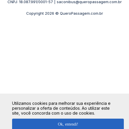
+ Viações
CNPJ: 18.087.991/0001-57 | saconibus@queropassagem.com.br
Rodoviária São Paulo - Barra Funda
Copyright 2026 © QueroPassagem.com.br
+ Rodoviárias
Utilizamos cookies para melhorar sua experiência e
personalizar a oferta de conteúdos. Ao utilizar este
site, você concorda com o uso de cookies.
Ok, entendi!