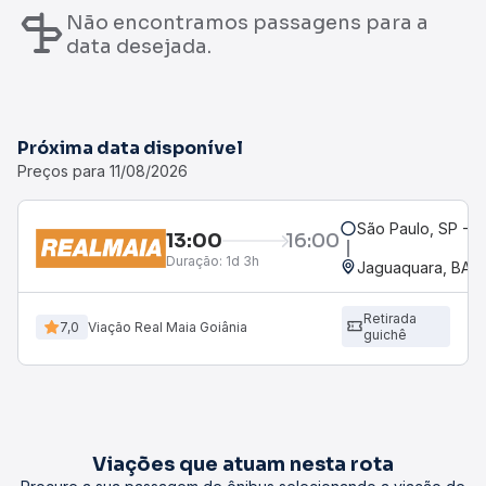
Não encontramos passagens para a
data desejada.
Próxima data disponível
Preços para 11/08/2026
São Paulo, SP - T
13:00
16:00
Duração:
1d 3h
Jaguaquara, BA -
Retirada
7,0
Viação Real Maia Goiânia
guichê
Viações que atuam nesta rota