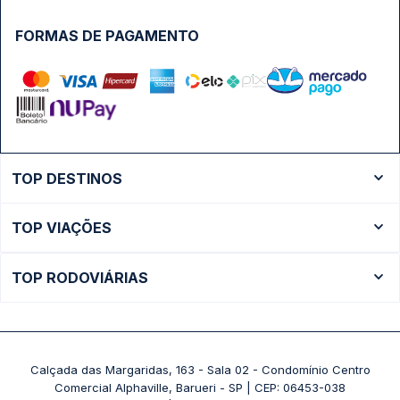
FORMAS DE PAGAMENTO
TOP DESTINOS
Ônibus Rio de Janeiro
TOP VIAÇÕES
Ônibus São Paulo
Passagens Cometa
Ônibus Brasília
TOP RODOVIÁRIAS
Passagens Gontijo
Ônibus Campinas
Rodoviária São Paulo - Tietê
Passagens 1001
Ônibus Londrina
Rodoviária Rio de Janeiro - Novo Rio
Passagens Águia Branca
+ Destinos
Rodoviária Belo Horizonte - Gov. Israel Pinheiro (Tergip)
Calçada das Margaridas, 163 - Sala 02 - Condomínio Centro
Passagens Pássaro Marron
Comercial Alphaville, Barueri - SP | CEP: 06453-038
Rodoviária Curitiba