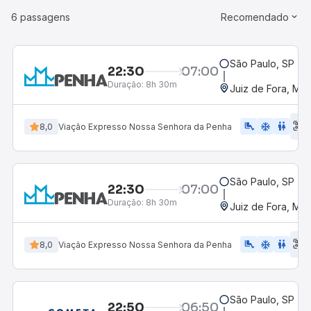
6 passagens
Recomendado
São Paulo, SP - R
22:30
07:00
Duração:
8h 30m
Juiz de Fora, MG
E
airline_seat_legroom_extra
ac_unit
WC
8,0
Viação Expresso Nossa Senhora da Penha
d
São Paulo, SP - R
22:30
07:00
Duração:
8h 30m
Juiz de Fora, MG
E
airline_seat_legroom_extra
ac_unit
wc
8,0
Viação Expresso Nossa Senhora da Penha
d
São Paulo, SP - R
22:50
06:50