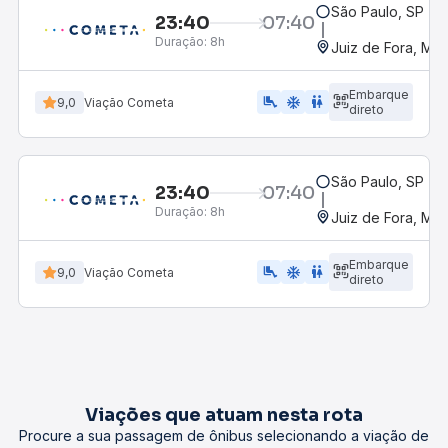
São Paulo, SP - R
23:40
07:40
Duração:
8h
Juiz de Fora, MG
Embarque
airline_seat_legroom_extra
ac_unit
WC
9,0
Viação Cometa
direto
São Paulo, SP - R
23:40
07:40
Duração:
8h
Juiz de Fora, MG
Embarque
airline_seat_legroom_extra
ac_unit
wc
9,0
Viação Cometa
direto
Viações que atuam nesta rota
Procure a sua passagem de ônibus selecionando a viação de