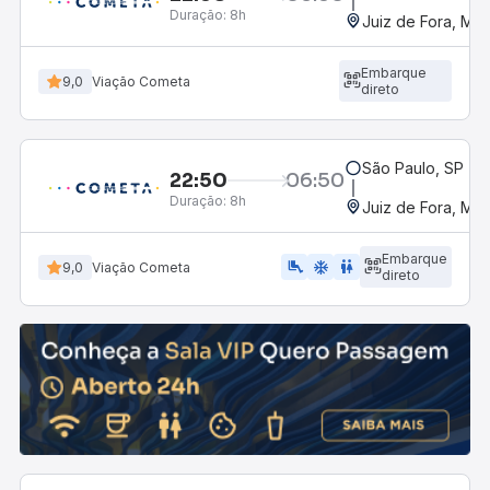
Duração:
8h
Juiz de Fora, MG
Embarque
9,0
Viação Cometa
direto
São Paulo, SP - R
22:50
06:50
Duração:
8h
Juiz de Fora, MG
Embarque
airline_seat_legroom_extra
ac_unit
wc
9,0
Viação Cometa
direto