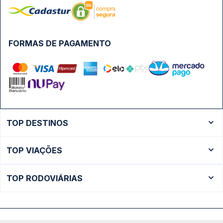
FORMAS DE PAGAMENTO
TOP DESTINOS
Ônibus Rio de Janeiro
TOP VIAÇÕES
Ônibus São Paulo
Passagens Cometa
Ônibus Brasília
TOP RODOVIÁRIAS
Passagens Gontijo
Ônibus Campinas
Rodoviária São Paulo - Tietê
Passagens 1001
Ônibus Londrina
Rodoviária Rio de Janeiro - Novo Rio
Passagens Águia Branca
+ Destinos